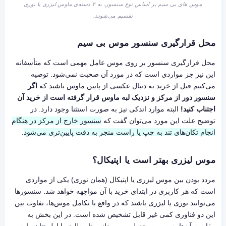
موس های بی سیم بر اساس نوع سنسور، به ۲ دسته‌ی ماوس لیزری یا نوری
تقسیم می‌شوند.
محل قرارگیری سنسور موس بی سیم
محل قرارگیری سنسور بر روی موس عامل مهمی است که متأسفانه
این نیز جز مواردی است که در مورد آن صحبت نمی‌شود. توصیه
می‌کنیم قبل از خرید به دنبال عکسی از پایین ماوس باشید که
اگر
سنسور دور از مرکز و نزدیک لبه ماوس قرار گرفته است از خرید آن
اجتناب کنید!
البته موارد اندکی نیز به صورت استثنا وجود دارد. در
توضیح علت این مورد می‌توان گفت که
سنسور خارج از مرکز در هنگام
انجام تکان‌های تند به چپ یا راست منجر به دقت پایین‌تری می‌شود
.
موس لیزری بهتر است یا اپتیکال؟
مردد بودن بین موس لیزری یا اپتیکال (همان نوری) یکی از مواردی
است که هر کاربری در ابتدای خرید با آن مواجهه خواهد شد. سنسورها
می‌توانند نوری یا لیزری باشند که در واقع با تکامل موس‌ها، تفاوت بین
این دو فناوری کمی غیر قابل تشخیص شده است. در این بخش به
مقایسه آن‌ها به صورت جدولی می‌پردازیم تا مطابق با اولویتتان ماوس