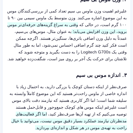
علیرغم اهمیت وزن ماوس بی سیم تعداد کمی از بررسی‌کنندگان موس
به این موضوع اشاره می‌کنند. وزن متوسط یک ماوس سیمی بین ۹۰ تا
۱۰۰ گرم است، در حالی که
وقتی به سراغ گزینه‌های حرفه‌ای‌تر موس
بروید، این وزن افزایش می‌یابد؛
به عنوان مثال، موس‌های بی‌سیم،
عمدتاً به دلیل وزن اضافی باتری‌ها، سنگین‌تر هستند. اگرچه ممکن
است فکر کنید چند گرم اضافی احساس نمی‌شود، اما به طور مثال
وقتی یک Logitech G700s را به دست بگیرید و متوجه شوید که
تلاشتان برای حرکت یک آجر بر روی میز است، شگفت‌زده خواهید شد.
۳. اندازه موس بی سیم
صرف‌نظر از اینکه دستان کوچک یا بزرگی دارید، به احتمال زیاد با
اندازه خاصی از ماوس راحت‌تر هستید که این موضوع کاملاً وابسته به
سلیقه شما است؛ اما اگر کاربری هستید که نیازمند دقت بالای موس
است علیرغم اینکه موس های کوچک جمع‌وجور و قابل‌حمل هستند
توصیه می‌کنیم که از تهیه آن‌ها صرف‌نظر کنید،
اما اگر فعالیت‌های
مدنظرتان نیازمند عملکرد بسیار دقیق موس نیست، می‌توانید با خیال
راحت به تهیه‌ی موس‌ در هر شکل و اندازه‌ای بپردازید.