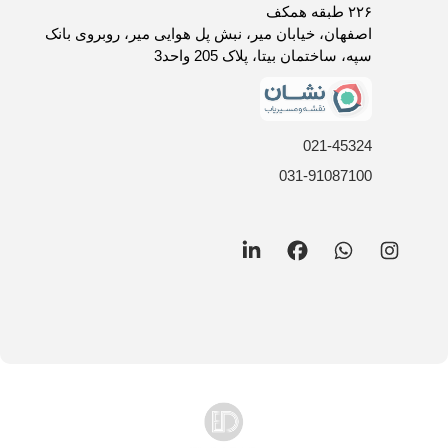
روش های ارسال کالا
۲۲۶ طبقه همکف
فرصت های شغلی
اصفهان، خیابان میر، نبش پل هوایی میر، روبروی بانک
سپه، ساختمان بیتا، پلاک 205 واحد3
021-45324
031-91087100
LinkedIn
Facebook
WhatsApp
Instagram