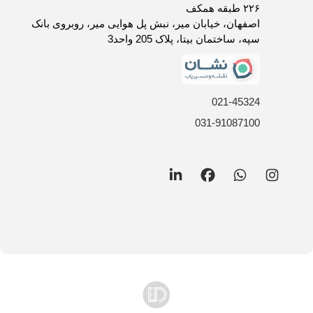
روش های ارسال کالا
۲۲۶ طبقه همکف
فرصت های شغلی
اصفهان، خیابان میر، نبش پل هوایی میر، روبروی بانک
سپه، ساختمان بیتا، پلاک 205 واحد3
021-45324
031-91087100
LinkedIn
Facebook
WhatsApp
Instagram