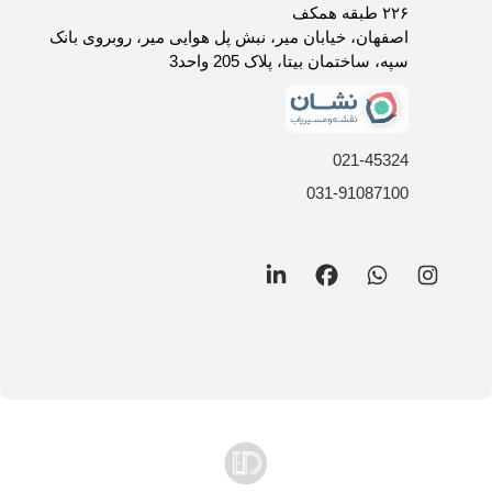
روش های ارسال کالا
۲۲۶ طبقه همکف
فرصت های شغلی
اصفهان، خیابان میر، نبش پل هوایی میر، روبروی بانک
سپه، ساختمان بیتا، پلاک 205 واحد3
021-45324
031-91087100
LinkedIn
Facebook
WhatsApp
Instagram