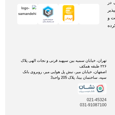
 در
ذیر
ت و
رده
تهران، خیابان سمیه بین سپهبد قرنی و نجات الهی پلاک
۲۲۶ طبقه همکف
اصفهان، خیابان میر، نبش پل هوایی میر، روبروی بانک
سپه، ساختمان بیتا، پلاک 205 واحد3
021-45324
031-91087100