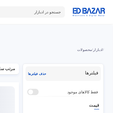
جستجو در ادبازار
دسته بندی محصولات
خانه
شـکـارِ تخفیــف
سوالات متداول
ادبازار
محصولات
/
/
مرتب سا
فیلترها
حذف فیلترها
فقط کالاهای موجود
قیمت