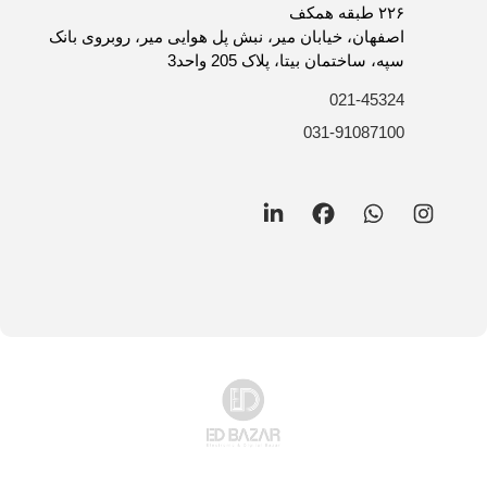
روش های ارسال کالا
۲۲۶ طبقه همکف
فرصت های شغلی
اصفهان، خیابان میر، نبش پل هوایی میر، روبروی بانک
سپه، ساختمان بیتا، پلاک 205 واحد3
021-45324
031-91087100
LinkedIn
Facebook
WhatsApp
Instagram