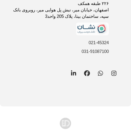
روش های ارسال کالا
۲۲۶ طبقه همکف
فرصت های شغلی
اصفهان، خیابان میر، نبش پل هوایی میر، روبروی بانک
سپه، ساختمان بیتا، پلاک 205 واحد3
021-45324
031-91087100
LinkedIn
Facebook
WhatsApp
Instagram