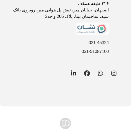
روش های ارسال کالا
۲۲۶ طبقه همکف
فرصت های شغلی
اصفهان، خیابان میر، نبش پل هوایی میر، روبروی بانک
سپه، ساختمان بیتا، پلاک 205 واحد3
021-45324
031-91087100
LinkedIn
Facebook
WhatsApp
Instagram