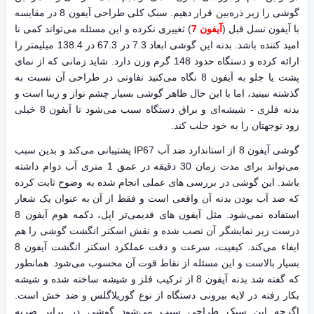
گوشی را زیر ذره‌بین قرار دهیم. سبک کلی طراحی آیفون 8 در مقایسه
با آیفون نسل قبل (
آیفون 7
) تغییری نکرده و این مسئله می‌تواند کمی نا
امید کننده باشد. بدنه این گوشی ابعاد 7.3 در 67.3 در 138.4 میلیمتر را
ارائه کرده و دستگاه حدود 148 گرم وزن دارد. شاید زمانی که از نمای
پشت یا جلو به آیفون 8 نگاه می‌کنید تفاوتی در طراحی آن نسبت به
گذشته نبینید، اما با این حال ظاهر گوشی بسیار چشم نواز و زیبا است و
بدنه فلزی - شیشه‌ای و براق دستگاه سبب می‌شود تا آیفون 8 خیلی
زود توجهتان را به خود جلب کند.
گوشی آیفون 8 از استاندارد ضد آب IP67 پشتیبانی می‌کند و بدین سبب
می‌‌تواند برای مدت زمان 30 دقیقه در عمق 1 متری آب دوام داشته
باشد. این گوشی در بررسی های عملی انجام شده به وضوح ثابت کرده
که ضد آب بودن بدنه آن واقعی است و فقط از آن به عنوان یک شعار
استفاده نمی‌شود. مثل آیفون های قدیمی‌تر اپل، دکمه هوم آیفون 8
درست زیر نمایشگر آن نصب شده و نقش اسکنر انگشت گوشی را هم
ایفاء می‌کند. کیفیت، سرعت و دقت عملکرد اسکنر انگشت آیفون 8
بسیار بالاست و این مسئله از نقاط قوت آن محسوب می‌شود. همانطور
که گفته شد بدنه آیفون 8 از ترکیب فلز و شیشه ساخته شده و شیشه
بکار رفته در لایه بیرونی دستگاه از نوع گوریلاگلس و ضد خش است.
اگرچه این سبک طراحی سبب می‌شود گوشی در برابر ضربه