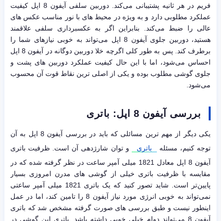
فریم در هر ثانیه پشتیبانی می‌کند. دوربین سلفی آیفون 8 اپل کیفیت
عملکرد مطلوبی دارد و به ویژه در محیط های با نور مناسب عکس های
عالی را ضبط می‌کند. بنابراین اگر به عکسبرداری سلفی علاقمند
هستید، دوربین جلوی آیفون 8 اپل می‌تواند به خوبی نیازهای شما را
برطرف کند. پس به طور کلی اگرچه خلا دوربین دوگانه در آیفون 8 اپل
احساس می‌شود، اما با این حال کیفیت عملکرد دوربین های پشت و
جلوی گوشی مطلوب بوده و یکی از اصلی ترین نقاط قوت آن محسوب
می‌شود.
بررسی آیفون 8 اپل: باتری
یکی دیگر از مهم ترین مسائلی که باید در بررسی آیفون 8 اپل به آن
توجه کنیم، مسئله
باتری
و توان شارژدهی آن است. ظرفیت باتری
آیفون 8 اپل معادل 1821 میلی آمپر ساعت در نظر گرفته شده که در
مقایسه با ظرفیت باتری خیلی از گوشی های مدرن امروزی بسیار
پایین‌تر است. شاید تصور کنید که یک باتری 1821 میلی آمپر ساعتی
نمی‌تواند به خوبی انرژی مورد نیاز آیفون 8 را تامین کند، اما در عمل
اینطور نیست و طبق بررسی های صورت گرفته مشخص شد که باتری
آیفون 8 می‌تواند دوام خیلی خوبی داشته باشد. باتری این گوشی در