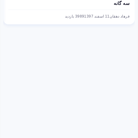
سه‌ گانه
فرهاد دهقان
11 اسفند 1397
3989 بازدید