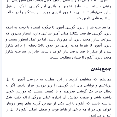
تا باتری 1821 میلی آمپر ساعتی آیفون 8 اپل بتواند توان شارژدهی این
چنینی داشته باشد. طبق تخمین ما باتری این گوشی با یک بار فول
شارژ می‌تواند تا 1 الی 1.5 روز انرژی مورد نیاز دستگاه را در حالت
استفاده عادی تامین کند.
اما سرعت شارژ باتری گوشی آیفون 8 چگونه است؟ با توجه به اینکه
باتری گوشی ظرفیت 1821 میلی آمپر ساعتی دارد، انتظار می‌رود که
سرعت شارژ مجدد باتری آن هم زیاد باشد، اما در عمل اینطور نیست و
باتری آیفون 8 تقریبا مدت زمانی در حدود 148 دقیقه را برای شارژ
شدن از صفر تا صد درصد نیاز خواهد داشت. بنابراین سرعت شارژ
مجدد باتری آیفون 8 چندان مطلوب نیست.
جمع‌بندی
همانطور که مشاهده کردید در این مطلب به بررسی آیفون 8 اپل
پرداختیم و توانایی های این گوشی را زیر ذره‌بین قرار دادیم. اگر به
دنبال خرید یک گوشی قدرتمند و با کیفیت هستید که دوربین خوبی
داشته باشد و صفحه نمایش آن اندازه خیلی بزرگی ارائه نکند، شک
نداشته باشید که آیفون 8 اپل یکی از بهترین گزینه های پیش رویتان
خواهد بود. در ادامه برخی از نقاط قوت و ضعف اصلی آیفون 8 اپل را
عنوان می‌کنیم.