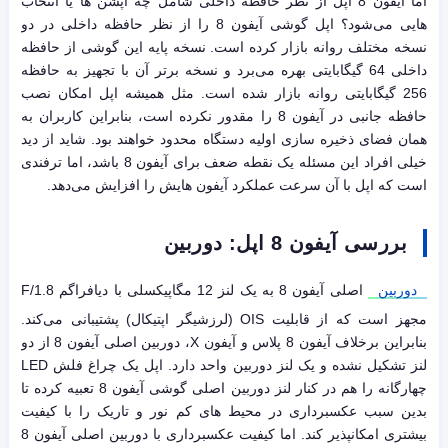
اما آیفون 8 اپل از نظر حافظه داخلی شامل چه آپشن ها یا انتخاب
هایی می‌شود؟ اپل گوشی آیفون 8 را از نظر حافظه داخلی در دو
نسخه مختلف روانه بازار کرده است. نسخه پایه این گوشی از حافظه
داخلی 64 گیگابایتی بهره می‌برد و نسخه برتر آن با تجهیز به حافظه
256 گیگابایتی روانه بازار شده است. مثل همیشه اپل امکان نصب
حافظه جانبی در آیفون 8 را مقدور نکرده است، بنابراین کاربران به
همان فضای ذخیره سازی اولیه دستگاه محدود خواهند بود. شاید از دید
خیلی افراد این مسئله یک نقطه ضعف برای آیفون 8 باشد، اما ترفندی
است که اپل با آن سرعت عملکرد آیفون هایش را افزایش می‌دهد.
بررسی آیفون 8 اپل: دوربین
دوربین
اصلی آیفون 8 به یک لنز 12 مگاپیکسلی با دیافراگم F/1.8
مجهز است که از قابلیت OIS (لرزشیگر اپتیکال) پشتیبانی می‌کند.
بنابراین برخلاف آیفون 8 پلاس و آیفون X، دوربین اصلی آیفون 8 از دو
لنز تشکیل نشده و یک لنز دوربین واحد دارد. اپل یک چراغ فلش LED
چهارگانه را هم در کنار لنز دوربین اصلی گوشی آیفون 8 تعبیه کرده تا
بدین سبب عکسبرداری در محیط های کم نور و تاریک را با کیفیت
بیشتری امکانپذیر کند. اما کیفیت عکسبرداری با دوربین اصلی آیفون 8