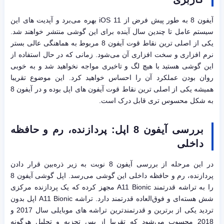
آیفون 8 به طور پیش فرض از iOS 11 بهره می‌برد و آپدیت های این
سیستم عامل تا چندین سال آینده برای این گوشی منتشر خواهند شد.
یکی از اصلی ترین نقاط قوت آیفون 8 مربوط به هماهنگی عالی بستر
نرم افزاری و سخت افزاری آن می‌شود. زمانی که در حال استفاده از
این گوشی هستید با هیچ لگ و تاخیری مواجه نخواهید شد و به خوبی
روان بودن عملکرد آن را احساس خواهید کرد. این موضوع تقریبا
همیشه یکی از اصلی ترین نقاط قوت آیفون های اپل بوده و در آیفون 8
به شکل محسوس تری قابل درک است.
بررسی آیفون 8 اپل: پردازنده، رم و حافظه
داخلی
در این مرحله از بررسی آیفون 8 نوبت به زیر ذره‌بین قرار دادن
پردازنده، رم و حافظه داخلی این گوشی می‌رسد. اپل گوشی آیفون 8
را به تراشه قدرتمند A11 Bionic مجهز کرده که یک پردازنده مرکزی
شش هسته‌ای و فوق‌العاده قدرتمند دارد. تراشه A11 Bionic اپل بدون
تردید یکی از برترین و قدرتمندترین تراشه های موبایلی سال 2017 و
2018 محسوب می‌شود که تقریبا از پس تجزیه و تحلیل هرگونه