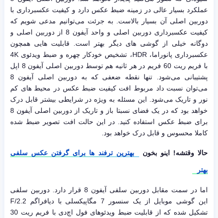
عملکرد بسیار عالی در زمینه ضبط عکس دارد و کیفیت عکسبرداری با
دوربین اصلی آن بسیار بالاست. به جرئت می‌توانیم مدعی شویم که
کیفیت عکسبرداری دوربین اصلی و واحد آیفون 8 از دوربین اصلی و
دوگانه خیلی از گوشی های دیگر بهتر است. قابلیت هایی همچون
عکسبرداری پانوراما، HDR، تشخیص خودکار چهره و ضبط ویدئوی 4K
با فریم ریت 60 فریم در هر ثانیه هم توسط دوربین اصلی آیفون 8 اپل
پشتیبانی می‌شود. تنها نقطه ضعفی که به دوربین اصلی آیفون 8
می‌توان نسبت داد مربوط افت کیفیت ضبط عکس در محیط های کم
نور و تاریک می‌شود. این مسئله به ویژه در شرایطی بیشتر قابل درک
خواهد بود که در یک فضای نسبتا باز و تاریک از دوربین اصلی آیفون 8
برای ضبط عکس استفاده کنید. در این حالت افت تصویر ضبط شده
کاملا محسوس و قابل درک خواهد بود.
حالا وقتشه! اینو بخون
بهترین ترفند ها برای گرفتن عکس سلفی
بهتر
اما در سمت مقابل دوربین سلفی آیفون 8 قرار دارد. دوربین سلفی
این گوشی موبایل از یک سنسور 7 مگاپیکسلی با دیافراگم F/2.2
تشکیل شده که از قابلیت ضبط ویدئوهای فول اچ‌دی با فریم ریت 30