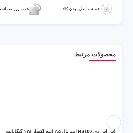
ضمانت اصل بودن کالا
هفت روز ضمانت ب
محصولات مرتبط
اس اس دی NS100 اینترنال ۲.۵ اینچ لکسار ۱۲۸ گیگابایت