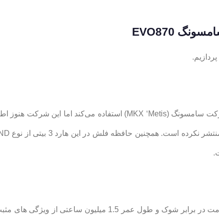
ردازیم.
حافظه SSD سامسونگ EVO870 از کنترل داخلی شرکت سامسونگ (MKX ‘Metis
ظرفیت این حافظه 250 گیگابایت است. همچنین مقاومت در برابر شو