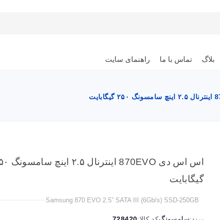
بلاگ
تماس با ما
راهنمای سایت
اس اس دی 870EVO اینترنال ۵
گیگابایت
Samsung 870 EVO 2.5” SATA III (6Gb/s) SSD-250GB
برند:
سامسونگ
کد کالا:
728420