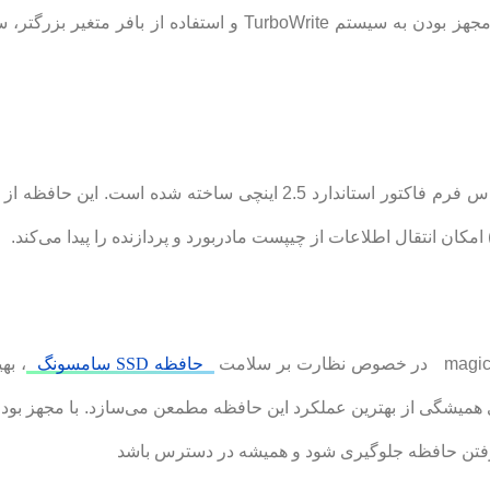
حافظه به ترتیب:560 و 530 مگا بایت بر ثانیه است . مجهز بودن به س
حافظه SSD سامسونگ
، به
فتن حافظه جلوگیری شود و همیشه در دسترس باشد