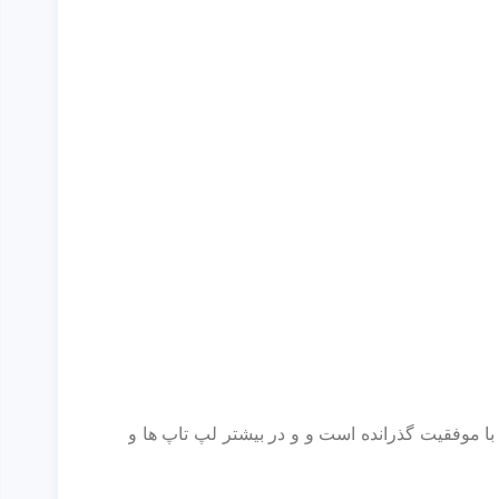
رنامه‌های میزبان ازجمله : چیپست، مادربورد، NAS و دستگاه‌های ظبط با موفقیت گذرانده است و و در بیشتر لپ تاپ ها و