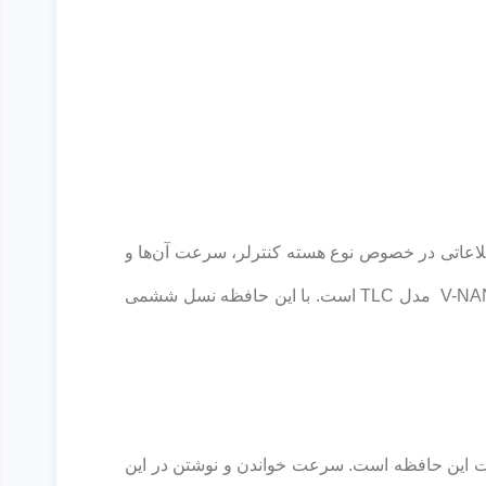
) استفاده می‌کند اما این شرکت هنوز اطلاعاتی در خصوص نوع هسته کنترلر، سرعت آن‌ها و
گره فرآیندی که روی آن ساخته شده است اطلاعاتی منتشر نکرده است. همچنین حافظه فلش در این هارد 3 بیتی از نوع V-NAND مدل TLC است. با این حافظه نسل ششمی
ک و طول عمر 1.5 میلیون ساعتی از ویژگی های مثبت این حافظه است. سرعت خواندن و نوشتن در این