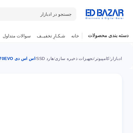
جستجو در ادبازار
دسته بندی محصولات
خانه
شـکـارِ تخفیــف
سوالات متداول
ادبازار
کامپیوتر
تجهیزات ذخیره سازی
هارد SSD
اس اس دی 870EVO اینترنال ۲.۵ اینچ سامسونگ ۲۵۰ گیگابایت
/
/
/
/