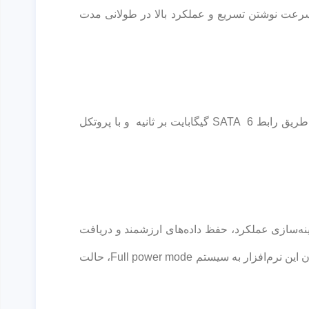
یستم TurboWrite و استفاده از بافر متغیر بزرگتر، سرعت نوشتن تسریع و عملکرد بالا در طولانی مدت
فرم فاکتور حافظه SSD سامسونگ EVO870 براساس فرم فاکتور استاندارد 2.5 اینچی ساخته شده است. این حافظه از طریق رابط SATA 6 گیگابایت بر ثانیه و با پروتکل
ینه‌سازی عملکرد، حفظ داده‌های ارزشمند و دریافت
بروزرسانی‌های مهم از طریق آن، کاربر را از بهره‌مندی همیشگی از بهترین عملکرد این حافظه مطمعن می‌سازد. با مجهز بودن این نرم‌افزار به سیستم Full power mode، حالت