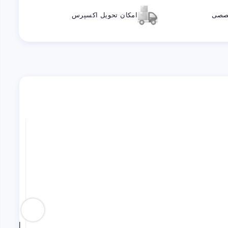
خصصی
امکان تحویل اکسپرس
اس اس دی NM620 اینترنال 