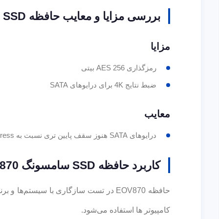
بررسی مزایا و معایب حافظه SSD سامسونگ EVO870
مزایا
رمزگذاری AES 256 بیتی
ضبط نتایج 4K برای درایوهای SATA
معایب
درایوهای SATA هنوز سقف پایین تری نسبت به PCI Express برای انتقال فایل های بزرگ دارند
کاربرد حافظه SSD سامسونگ EVO870
کامپیوتر ها استفاده می‌شود.