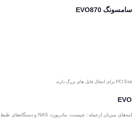
حافظه EOV870 در تست سازگاری با سیستم‌ها و ب