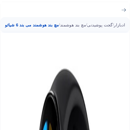
ادبازار
گجت پوشیدنی
مچ بند هوشمند
مچ بند هوشمند می بند 6 شیائومی
/
/
/