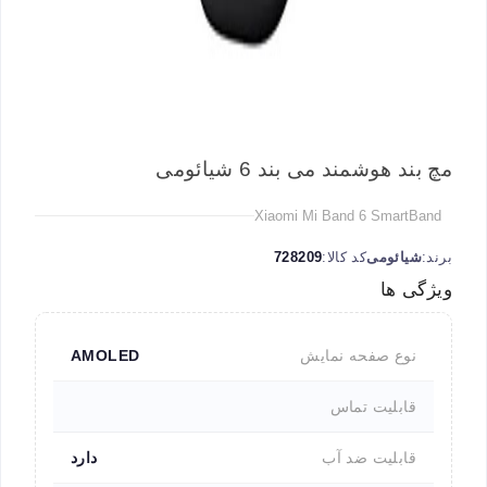
مچ بند هوشمند می بند 6 شیائومی
Xiaomi Mi Band 6 SmartBand
برند:
شیائومی
کد کالا:
728209
ویژگی ها
نوع صفحه نمایش
AMOLED
قابلیت تماس
قابلیت ضد آب
دارد