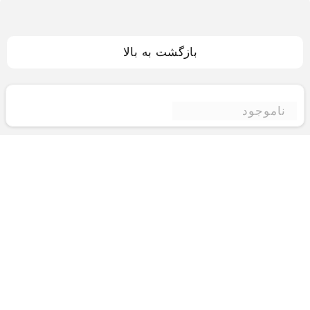
بازگشت به بالا
ناموجود
فروشگاه اینترنتی ادبازار
فروشگاه اینترنتی ادبازار به طوررسمی در سال 93
فعالیت خود را با هدف ارتقای کیفی در زمینه های
بازرگانی داخلی و خارجی و تجارت الکترونیک آغاز نموده
است.یکی از مهمترین اهداف ما ایجاد بزرگترین و کامل
ترین فروشگاه اینترنتی در ایران است.همواره می کوشیم
برای کاری دشوار یعنی «انتخاب »، «مقایسه» و «خرید
»،مسیری کوتاه و مطمئن دلپذیر ولذت بخش را فراهم