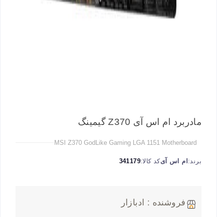
مادربرد ام اس آی Z370 گیمینگ
MSI Z370 GodLike Gaming LGA 1151 Motherboard
برند:
ام اس آی
کد کالا:
341179
فروشنده : ادبازار