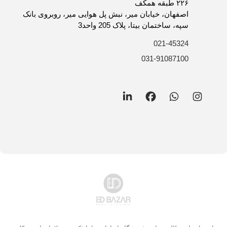
روش های ارسال کالا
۲۲۶ طبقه همکف
فرصت های شغلی
اصفهان، خیابان میر، نبش پل هوایی میر، روبروی بانک
سپه، ساختمان بیتا، پلاک 205 واحد3
021-45324
031-91087100
LinkedIn
Facebook
WhatsApp
Instagram