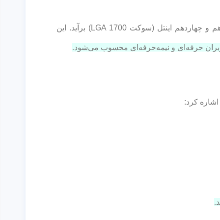
مادربرد PRIME B760-PLUS D4 به‌گونه‌ای طراحی شده که به‌خوبی از عهده پردازنده‌های قدرتمند نسل دوازدهم، سیزدهم و چهاردهم اینتل (سوکت LGA 1700) برآید. این
اربران حرفه‌ای و نیمه‌حرفه‌ای محسوب می‌شود.
.