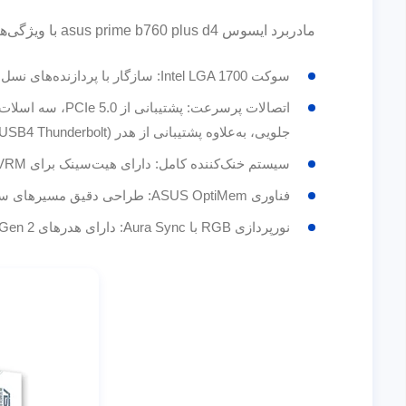
مادربرد ایسوس asus prime b760 plus d4 با ویژگی‌های زیر طراحی شده است:
سوکت Intel LGA 1700: سازگار با پردازنده‌های نسل ۱۲،۱۳ و ۱۴ اینتل با سوکت LGA 1700
جلویی، به‌علاوه پشتیبانی از هدر (USB4 Thunderbolt)
سیستم خنک‌کننده کامل: دارای هیت‌سینک برای VRM، هیت‌سینک مخصوص M.2 و چیپست (PCH)، هدرهای ترکیبی فن و نرم‌افزار Fan Xpert 2+ برای مدیریت بهتر دما
فناوری ASUS OptiMem: طراحی دقیق مسیرهای سیگنال برای بهبود پایداری حافظه و حفظ یکپارچگی سیگنال
نورپردازی RGB با Aura Sync: دارای هدرهای Addressable Gen 2 و Aura RGB برای نوارهای نوری، با قابلیت هماهنگی آسان با سایر سخت‌افزارهای سازگار با Aura Sync