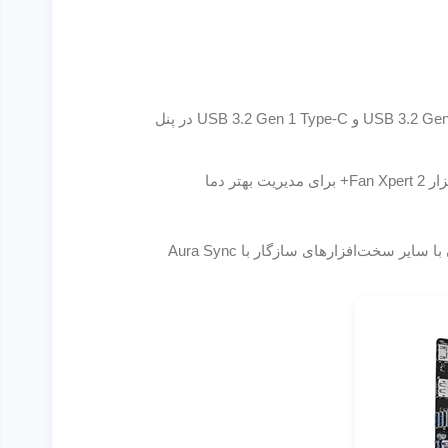
اتصالات پرسرعت: پشتیبانی از PCIe 5.0، سه اسلات M.2 با PCIe 4.0، شبکه‌ی 2.5 گیگا‌بیتی Realtek، درگاه‌های USB 3.2 Gen 2x2 Type-C و USB 3.2 Gen 1 Type-C در پنل