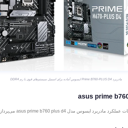
مادربرد Prime B760-PLUS D4 ایسوس آماده برای اسمبل سیستم‌های قوی با رم DDR4
سوس مدل asus prime b760 plus d4 می‌پردازیم.