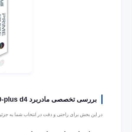
بررسی تخصصی مادربرد asus prime b760-plus d4
در این بخش برای راحتی و دقت در انتخاب شما به جزئیات عملکرد مادربرد ای