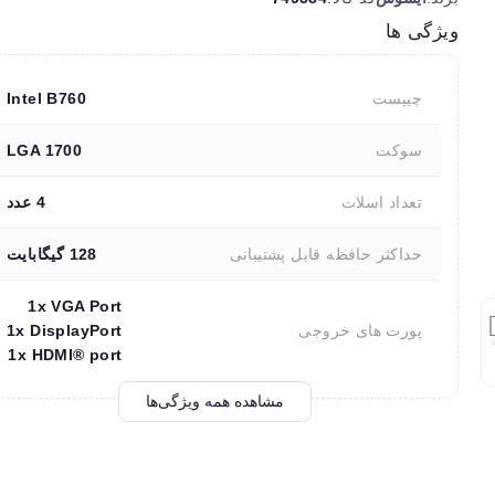
ویژگی ها
چیپست
Intel B760
سوکت
LGA 1700
تعداد اسلات
4 عدد
حداکثر حافظه قابل پشتیبانی
128 گیگابایت
1x VGA Port
پورت های خروجی
1x DisplayPort
1x HDMI® port
مشاهده همه ویژگی‌ها