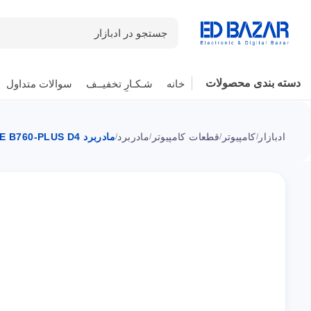
جستجو در ادبازار
دسته بندی محصولات
خانه
شـکـارِ تخفیــف
سوالات متداول
ادبازار
کامپیوتر
قطعات کامپیوتر
مادربرد
مادربرد PRIME B760-PLUS D4 ایسوس سوکت 1700
/
/
/
/