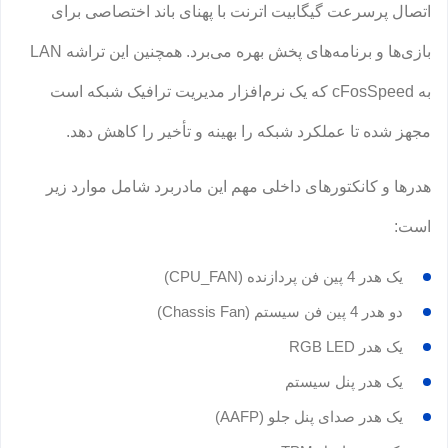
اتصال پرسرعت گیگابیت اترنت با پهنای باند اختصاصی برای
بازی‌ها و برنامه‌های پخش بهره می‌برد. همچنین این تراشه LAN
به cFosSpeed که یک نرم‌افزار مدیریت ترافیک شبکه است
مجهز شده تا عملکرد شبکه را بهینه و تأخیر را کاهش دهد.
هدرها و کانکتورهای داخلی مهم این مادربرد شامل موارد زیر
است:
یک هدر 4 پین فن پردازنده (CPU_FAN)
دو هدر 4 پین فن سیستم (Chassis Fan)
یک هدر RGB LED
یک هدر پنل سیستم
یک هدر صدای پنل جلو (AAFP)