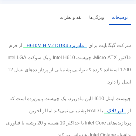
توضیحات
ویژگی‌ها
نقد و نظرات
شرکت گیگابایت برای
مادربرد H610M H V2 DDR4
از فرم
فاکتور Micro-ATX، چیپست Intel H610 و یک سوکت Intel LGA
1700 استفاده کرده که توانایی پشتیبانی از پردازنده‌های نسل 12
اینتل را دارد.
چیپست اینتل H610 این مادربرد، یک چیپست پایین‌رده است که
از
اورکلاک
یا RAID پشتیبانی نمی‌کند اما از آخرین
پردازنده‌های Intel Core با حداکثر 10 هسته و 20 رشته با فناوری
حافظه Intel Optane پشتیبانی می‌کند.