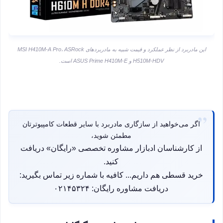
این مادربرد از نظر عملکرد و قیمت شبیه به مادربردهای MSI H410M-A Pro، ASRock
H510M-HDV و ASUS Prime H410M-E است.
اگر می‌خواهید از سازگاری مادربرد با سایر قطعات کامپیوترتان
مطمئن شوید،
از کارشناسان ادبازار مشاوره تخصصی «رایگان» دریافت
کنید.
خرید قسطی هم داریم... کافیه با شماره زیر تماس بگیرید:
دریافت مشاوره رایگان: ۰۲۱۴۵۳۲۴