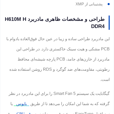
پشتیبانی از XMP
طراحی و مشخصات ظاهری مادربرد H610M H
DDR4
این مادربرد طراحی ساده و زیبا در عین حال فوق‌العاده بادوام با
PCB مشکی و هیت سینک خاکستری دارد. در طراحی این
مادربرد از خازن‌های جامد، PCB پارچه شیشه‌ای محافظ
رطوبتی، مقاومت‌های ضد گوگرد و RDS روشن استفاده شده
است.
گیگابایت یک سیستم Smart Fan 5 را برای این مادربرد در نظر
گرفته که به شما این امکان را می‌دهد تا از طریق
بایوس
یا
نرم افزار EasyTune سرعت فن و میزان نویز
فن CPU
و فن