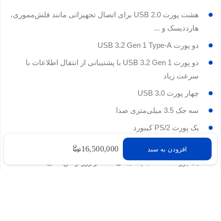
هشت پورت USB 2.0 برای اتصال تجهیزاتی مانند فلش‌مموری،
هارددیسک و ...
دو پورت USB 3.2 Gen 1 Type-A
دو پورت USB 3.2 Gen 1 با پشتیبانی از انتقال اطلاعات با
سرعت زیاد
چهار پورت USB 3.0
سه جک 3.5 میلی‌متری صدا
یک پورت PS/2 کیبورد
یک پورت PS/2 موس
16,500,000
افزودن به سبد
یک پورت HDMI با پشتیبانی حداکثر رزولوشن 4K@64
یک پورت D-Sub با پشتیبانی حداکثر رزولوشن FHD@60
یک پورت RJ-45