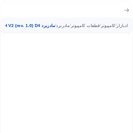
ادبازار
کامپیوتر
قطعات کامپیوتر
مادربرد
مادربرد H610M H V2 (rev. 1.0) D4 گیگابایت سوکت 1700
/
/
/
/