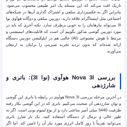
تاریک افت می‌کند که این مسئله یک امر طبیعی محسوب می‌شود.
بنابراین اگر به عکسبرداری سلفی و اشتراک گذاری آن‌ها در شبکه‌های
اجتماعی مثل اینستاگرام علاقه دارید، دوربین سلفی و دوگانه هوآوی نوا
3I می‌تواند نیازهایتان را به خوبی برطرف سازد. نکته آخری که باید در
مورد دوربین گوشی مذکور بگوییم آن است که قابلیت‌های انیمیشنی و
مرتبط با هوش مصنوعی (AI) جالبی هم در اپلیکیشن دوربین دستگاه
ارائه شده‌اند که بدون تردید تجربه شیرینی را برایتان به ارمغان
می‌آورند.
بررسی
Nova 3I
هوآوی (نوا
3I
): باتری و
شارژدهی
در آخرین مرحله بررسی Nova 3I هوآوی در رابطه با باتری این گوشی
و توان شارژدهی آن صحبت می‌کنیم. باتری که در این گوشی بکار رفته
ظرفیت 3440 میلی آمپر ساعتی دارد و از نوع لیتیوم یونی است. اگر به
طور عالی و نرمال از دستگاه استفاده کنید، یک بار شارژ باتری
می‌توانید تقریباً 1 روز کامل انرژی مورد نیاز آن را تامین کند. اما اگر