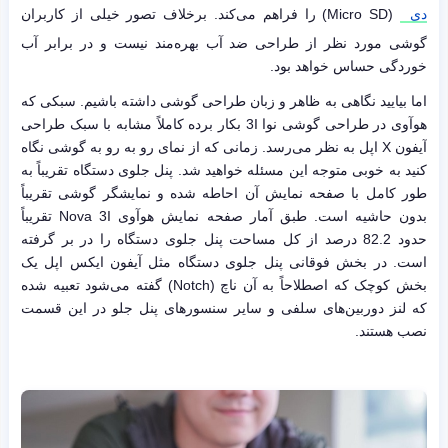
دی
(Micro SD) را فراهم می‌کند. برخلاف تصور خیلی از کاربران
گوشی مورد نظر از طراحی ضد آب بهره‌مند نیست و در برابر آب
خوردگی حساس خواهد بود.
اما بیایید نگاهی به ظاهر و زبان طراحی گوشی داشته باشیم. سبکی که
هوآوی در طراحی گوشی نوا 3I بکار برده کاملاً مشابه با سبک طراحی
آیفون X اپل به نظر می‌رسد. زمانی که از نمای رو به رو به گوشی نگاه
کنید به خوبی متوجه این مسئله خواهید شد. پنل جلوی دستگاه تقریباً به
طور کامل با صفحه نمایش آن احاطه شده و نمایشگر گوشی تقریباً
بدون حاشیه است. طبق آمار صفحه نمایش هوآوی Nova 3I تقریباً
حدود 82.2 درصد از کل مساحت پنل جلوی دستگاه را در بر گرفته
است. در بخش فوقانی پنل جلوی دستگاه مثل آیفون ایکس اپل یک
بخش کوچک که اصطلاحاً به آن ناچ (Notch) گفته می‌شود تعبیه شده
که لنز دوربین‌های سلفی و سایر سنسورهای پنل جلو در این قسمت
نصب هستند.