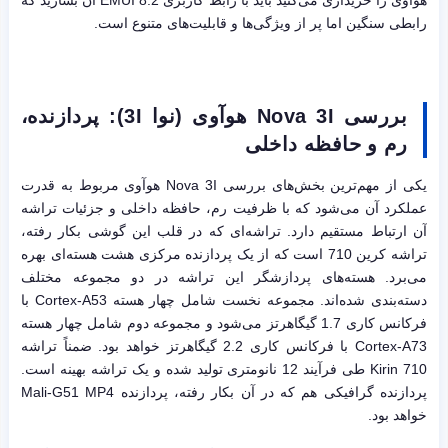
هوآوی را خریداری می‌کنید باید با رابط کاربری EMUI 8.2 آن بسازید که
رابطی سنگین اما پر از ویژگی‌ها و قابلیت‌های متنوع است.
بررسی
Nova 3I
هوآوی (نوا
3I
): پردازنده،
رم و حافظه داخلی
یکی از مهم‌ترین بخش‌های بررسی Nova 3I هوآوی مربوط به قدرت
عملکرد آن می‌شود که با ظرفیت رم، حافظه داخلی و جزئیات تراشه
آن ارتباط مستقیم دارد. تراشه‌ای که در قلب این گوشی بکار رفته،
تراشه کرین 710 است که از یک پردازنده مرکزی هشت هسته‌ای بهره
می‌برد. هسته‌های پردازشگر این تراشه در دو مجموعه مختلف
دسته‌بندی شده‌اند. مجموعه نخست شامل چهار هسته Cortex-A53 با
فرکانس کاری 1.7 گیگاهرتز می‌شود و مجموعه دوم شامل چهار هسته
Cortex-A73 با فرکانس کاری 2.2 گیگاهرتز خواهد بود. ضمناً تراشه
Kirin 710 طی فرآیند 12 نانومتری تولید شده و یک تراشه بهینه است.
پردازنده گرافیکی هم که در آن بکار رفته، پردازنده Mali-G51 MP4
خواهد بود.