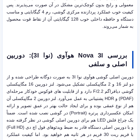
معمولی و رایج بدون کوچک‌ترین مشکل در آن صورت می‌پذیرند. پس
کیفیت خوب عملکرد پردازنده مرکزی گوشی، رم 4 گیگابایتی و مناسب
دستگاه و حافظه داخلی خوب 128 گیگابایتی آن از نقاط قوت محصول
به شمار می‌روند.
بررسی
Nova 3I
هوآوی (نوا
3I
): دوربین
اصلی و سلفی
دوربین اصلی گوشی هوآوی نوا 3I به صورت دوگانه طراحی شده و از
دو لنز 16 و 2 مگاپیکسلی تشکیل می‌شود. لنز دوربین 16 مگاپیکسلی
گوشی دیافراگم F/2.2 دارد و از قابلیت های فوکوس خودکار مرحله‌ای
(PDAF) و HDR پشتیبانی به عمل می‌آورد. لنز دوربین 2 مگاپیکسلی آن
هم از نوع عمقی بوده و برای ایجاد حالت بهتر در عمق تصویر و ارائه
امکان عکسبرداری پرتره (Portrait) در گوشی نصب شده است. ضمناً
یک چراغ فلش LED هم برای دوربین اصلی گوشی در نظر گرفته شده
و با دوربین اصلی دستگاه قادر به ضبط ویدئوهای فول اچ دی (Full HD)
با فریم ریت 30 فریم در هر ثانیه هم خواهید بود. اما کیفیت عملکرد