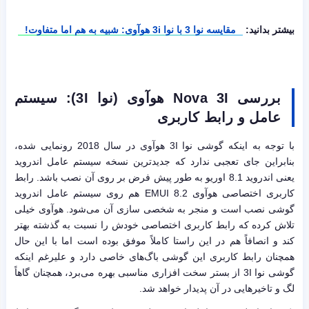
بیشتر بدانید:
مقایسه نوا 3 با نوا 3i هوآوی: شبیه به هم اما متفاوت!
بررسی
Nova 3I
هوآوی (نوا
3I
): سیستم
عامل و رابط کاربری
با توجه به اینکه گوشی نوا 3I هوآوی در سال 2018 رونمایی شده،
بنابراین جای تعجبی ندارد که جدیدترین نسخه سیستم عامل اندروید
یعنی اندروید 8.1 اوریو به طور پیش فرض بر روی آن نصب باشد. رابط
کاربری اختصاصی هوآوی EMUI 8.2 هم روی سیستم عامل اندروید
گوشی نصب است و منجر به شخصی سازی آن می‌شود. هوآوی خیلی
تلاش کرده که رابط کاربری اختصاصی خودش را نسبت به گذشته بهتر
کند و انصافاً هم در این راستا کاملاً موفق بوده است اما با این حال
همچنان رابط کاربری این گوشی باگ‌های خاصی دارد و علیرغم اینکه
گوشی نوا 3I از بستر سخت افزاری مناسبی بهره می‌برد، همچنان گاهاً
لگ و تاخیرهایی در آن پدیدار خواهد شد.