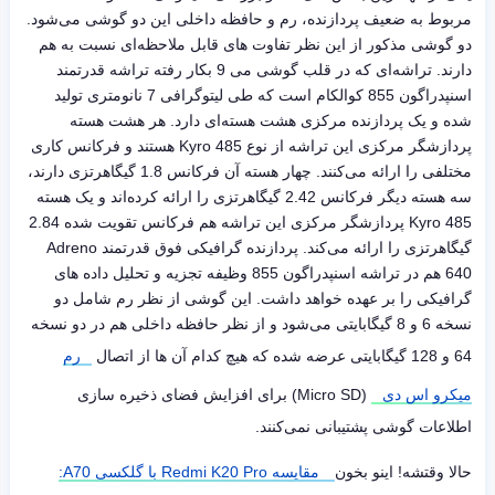
مربوط به ضعیف پردازنده، رم و حافظه داخلی این دو گوشی می‌شود.
دو گوشی مذکور از این نظر تفاوت های قابل ملاحظه‌ای نسبت به هم
دارند. تراشه‌ای که در قلب گوشی می 9 بکار رفته تراشه قدرتمند
اسنپدراگون 855 کوالکام است که طی لیتوگرافی 7 نانومتری تولید
شده و یک پردازنده مرکزی هشت هسته‌ای دارد. هر هشت هسته
پردازشگر مرکزی این تراشه از نوع Kyro 485 هستند و فرکانس کاری
مختلفی را ارائه می‌کنند. چهار هسته آن فرکانس 1.8 گیگاهرتزی دارند،
سه هسته دیگر فرکانس 2.42 گیگاهرتزی را ارائه کرده‌اند و یک هسته
Kyro 485 پردازشگر مرکزی این تراشه هم فرکانس تقویت شده 2.84
گیگاهرتزی را ارائه می‌کند. پردازنده گرافیکی فوق قدرتمند Adreno
640 هم در تراشه اسنپدراگون 855 وظیفه تجزیه و تحلیل داده های
گرافیکی را بر عهده خواهد داشت. این گوشی از نظر رم شامل دو
نسخه 6 و 8 گیگابایتی می‌شود و از نظر حافظه داخلی هم در دو نسخه
64 و 128 گیگابایتی عرضه شده که هیچ کدام آن ها از اتصال
رم
میکرو اس دی
(Micro SD) برای افزایش فضای ذخیره سازی
اطلاعات گوشی پشتیبانی نمی‌کنند.
حالا وقتشه! اینو بخون
مقایسه Redmi K20 Pro با گلکسی A70: