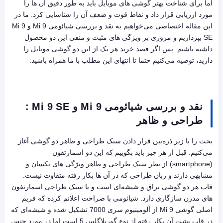
اما برای شناخت بهتر گوشی های موبایل باید به طور دقیق آن ها را
مورد ارزیابی قرار داد و نقاط قوت و ضعف آن را شناسایی کرد. ما در
این مقاله اختصاصی می‌خواهیم به نقد و بررسی شیائومی Mi 9 و Mi 9
SE بپردازیم و مروری بر ویژگی های مثبت و منفی این دو محصول
داشته باشیم. پس اگر قصد خرید هر یک از این دو گوشی موبایل را
دارید، توصیه می‌کنیم حتما تا انتهای این مطلب با ما همراه باشید.
نقد و بررسی شیائومی Mi 9 و Mi 9 SE :
طراحی و ظاهر
بحث را با زیر ذره‌بین قرار دادن سبک طراحی و ظاهر دو گوشی آغاز
می‌کنیم. قبل از هر چیز باید بگوییم که این دو اسمارتفون
(smartphone) از نظر سبک طراحی و ظاهر ویژگی های یکسان و
مشابهی دارند و زبان طراحی که در آن ها بکار رفته متفاوت نیست.
قاب هر دو گوشی براق و شیشه‌ای است و با سبک طراحی اسمارتفون
های مدرن سازگاری دارد. شیائومی با صراحت اعلانم کرده که فریم
اصلی گوشی Mi 9 از آلومینیوم سری 7000 تشکیل شده و شیشه‌ای که
در قاب پشت آن بکار رفته از نوع گوریلاگلس 5 است اما در مورد جنس