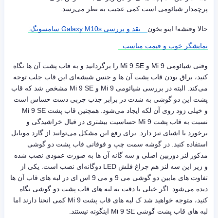
پرچمدار شیائومی است کمی عجیب به نظر می‌رسد.
حالا وقتشه! اینو بخون
نقد و بررسی Galaxy M10s سامسونگ:
نمایشگر خوب و قیمت مناسب
وقتی شیائومی Mi 9 و Mi 9 SE را برگردانید و به قاب پشت آن ها نگاه
کنید، براق بودن قاب پشت آن ها و جنس شیشه‌ای این قاب جلب توجه
می‌کند. البته در بررسی شیائومی Mi 9 و Mi 9 SE مشخص شد که قاب
پشت این دو گوشی به شدت در برابر جذب چربی دست حساس است
و خیلی زود روی آن لکه ایجاد می‌شود. همچنین قاب پشت Mi 9 SE
نسبت به قاب پشت Mi 9 حساسیت بیشتری در قبال خراشیدگی و
برخورد با اشیای تیز دارد. برای رفع این مشکل می‌توانید از گارد موبایل
استفاده کنید. در گوشه سمت چپ و فوقانی قاب پشت دو گوشی
مذکور لنز دوربین اصلی و سه گانه آن ها به صورت عمودی نصب شده
و زیر این سه لنز هم چراغ فلش LED دوگانه‌ای نصب است. یکی از
تفاوت های مابین دو گوشی می 9 و می 9 اس ای در لبه های قاب آن ها
دیده می‌شود. اگر خیلی با دقت به لبه های قاب پشت دو گوشی نگاه
کنید، متوجه خواهید شد ک لبه های قاب پشت Mi 9 کمی انحنا دارند اما
لبه های قاب پشت گوشی Mi 9 SE اینگونه نیستند.