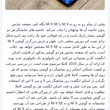
وقتی از نمای رو به رو به Mi 9 یا Mi 9 SE نگاه کنید، صفحه نمایش
بدون حاشیه آن ها توجهتان را جلب می‌کند. حاشیه های نمایشگر هر دو
گوشی بیسار باریک است و در لبه فوقانی خود یک زائده نیم دایره شکل
برای نصب لنز دوربین سلفی دارد. طول و عرض بزرگ‌تر گوشی Mi 9
از این نما به طور کامل نسبت به Mi 9 SE مشخص خواهد بود. جالب
است بدانید که صفحه نمایش هر دو گوشی مذکور از قابلیت اسکن
انگشت کاربر پشتیبانی می‌کنند. این تکنولوژی یک تکنولوژی جدید بوده
که ارائه آن در سال 2019 کاملا مرسوم شده است. در بررسی سرعت
و کیفیت عملکرد اسکنر زیر نمایشگر دو گوشی متوجه شدیم که هر
دوی آن ها وضعیت کاملا قابل قبولی دارند و شما می‌توانید بدون هیچ
نگرانی از اسکنر انگشت زیر نمایشگر می 9 و می 9 اس ای استفاده
کنید. پس سرعت عمل و دقت اسکن انگشت هر دو گوشی کاملا
مطلوب و قابل اعتماد خواهد بود. یکی از ویژگی هایی که انتظار داشتیم
در گوش شیائومی می 9 شاهد آن باشید، طراحی ضد آب است.
متاسفانه نه گوشی Mi 9 و نه Mi 9 SE از طراحی ضد آب بهره‌مند
نیستند و این عدم پشتیبانی از این ویژگی به خصوص برای Mi 9 که