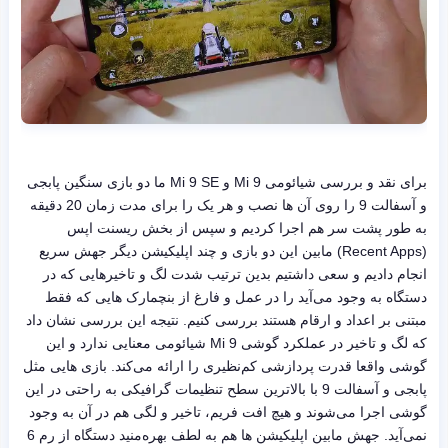
برای نقد و بررسی شیائومی Mi 9 و Mi 9 SE ما دو بازی سنگین پابجی
و آسفالت 9 را روی آن ها نصب و هر یک را برای مدت زمان 20 دقیقه
به طور پشت سر هم اجرا کردیم و سپس از بخش ریسنت اپس
(Recent Apps) مابین این دو بازی و چند اپلیکیشن دیگر جهش سریع
انجام دادیم و سعی داشتیم بدین ترتیب شدت لگ و تاخیرهایی که در
دستگاه به وجود می‌آید را در عمل و فارغ از بنچمارک هایی که فقط
مبتنی بر اعداد و ارقام هستند بررسی کنیم. نتیجه این بررسی نشان داد
که لگ و تاخیر در عملکرد گوشی Mi 9 شیائومی معنایی ندارد و این
گوشی واقعا قدرت پردازشی کم‌نظیری را ارائه می‌کند. بازی هایی مثل
پابجی و آسفالت 9 با بالاترین سطح تنظیمات گرافیکی به راحتی در این
گوشی اجرا می‌شوند و هیچ افت فریم، تاخیر و لگی هم در آن به وجود
نمی‌آید. جهش مابین اپلیکیشن ها هم به لطف بهره‌منید دستگاه از رم 6