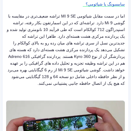
سامسونگ یا شیائومی؟
اما در سمت مقابل شیائومی MI 9 SE تراشه ضعیف‌تری در مقایسه با
گوشی Mi 9 دارد. تراشه‌ای که در این اسمارتفون بکار رفته، تراشه
اسنپدراگون 712 کوالکام است که طی فرآیند 10 نانومتری تولید شده و
یک پردازنده مرکزی هشت هسته‌ای دارد. ظاهرا این تراشه که
جدیدترین نسل از سری تراشه های میان رده رو به بالای کوالکام را
تشکیل می‌دهد یک پردازنده مرکزی هشت هسته‌ای دارد که هسته های
پردازشگر آن از نوع Kyro 360 هستند. پردازنده گرافیکی Adreno 616
هم در این تراشه وظیفه تجزیه و تحلیل داده های گرافیکی را بر عهده
خواهد داشت. گوشی شیائومی Mi 9 SE از رم 6 گیگابایتی بهره می‌برد
و از نظر حافظه داخلی شامل دو نسخه 64 و 128 گیگابایتی می‌شود
که هیچ یک از اتصال حافظه جانبی پشتیبانی نمی‌کنند.