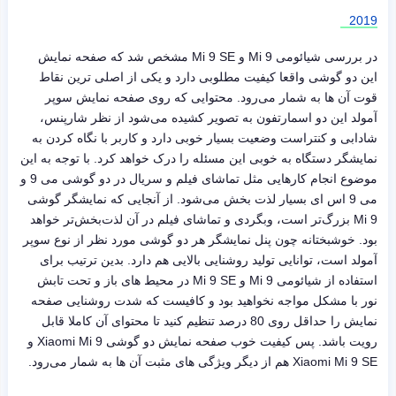
2019
در بررسی شیائومی Mi 9 و Mi 9 SE مشخص شد که صفحه نمایش
این دو گوشی واقعا کیفیت مطلوبی دارد و یکی از اصلی ترین نقاط
قوت آن ها به شمار می‌رود. محتوایی که روی صفحه نمایش سوپر
آمولد این دو اسمارتفون به تصویر کشیده می‌شود از نظر شارپنس،
شادابی و کنتراست وضعیت بسیار خوبی دارد و کاربر با نگاه کردن به
نمایشگر دستگاه به خوبی این مسئله را درک خواهد کرد. با توجه به این
موضوع انجام کارهایی مثل تماشای فیلم و سریال در دو گوشی می 9 و
می 9 اس ای بسیار لذت بخش می‌شود. از آنجایی که نمایشگر گوشی
Mi 9 بزرگ‌تر است، وبگردی و تماشای فیلم در آن لذت‌بخش‌تر خواهد
بود. خوشبختانه چون پنل نمایشگر هر دو گوشی مورد نظر از نوع سوپر
آمولد است، توانایی تولید روشنایی بالایی هم دارد. بدین ترتیب برای
استفاده از شیائومی Mi 9 و Mi 9 SE در محیط های باز و تحت تابش
نور با مشکل مواجه نخواهید بود و کافیست که شدت روشنایی صفحه
نمایش را حداقل روی 80 درصد تنظیم کنید تا محتوای آن کاملا قابل
رویت باشد. پس کیفیت خوب صفحه نمایش دو گوشی Xiaomi Mi 9 و
Xiaomi Mi 9 SE هم از دیگر ویژگی های مثبت آن ها به شمار می‌رود.