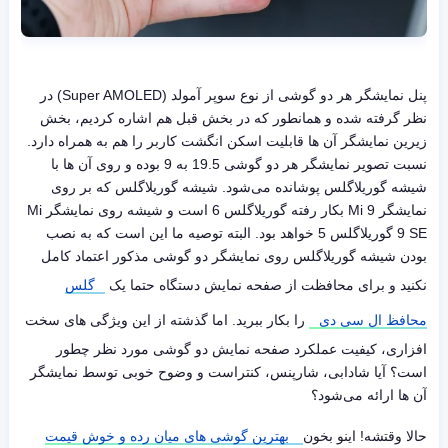
پنل نمایشگر هر دو گوشی از نوع سوپر آمولد (Super AMOLED) در
نظر گرفته شده و همانطور که در بخش قبل هم اشاره کردیم، بخش
زیرین نمایشگر آن ها قابلیت اسکن انگشت کاربر را هم به همراه دارد.
نسبت تصویر نمایشگر هر دو گوشی 19.5 به 9 بوده و روی آن ها با
شیشه گوریلاگلس پوشانده می‌شود. شیشه گوریلاگلس که بر روی
نمایشگر Mi 9 بکار رفته گوریلاگلس 6 است و شیشه روی نمایشگر Mi
9 SE گوریلاگلس 5 خواهد بود. البته توصیه ما این است که به نصب
بودن شیشه گوریلاگلس روی نمایشگر دو گوشی مذکور اعتماد کامل
نکنید و برای محافظت از صفحه نمایش دستگاه حتما یک
گلس
محافظ ال سی دی
را بکار ببرید. اما گذشته از این ویژگی های سخت
افزاری، کیفیت عملکرد صفحه نمایش دو گوشی مورد نظر چطور
است؟ آیا شادابی، شارپنس، کنتراست و وضوح خوبی توسط نمایشگر
آن ها ارائه می‌شود؟
حالا وقتشه! اینو بخون
بهترین گوشی های میان رده و خوش قیمت