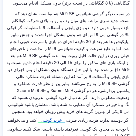
گیگابایتی (یا 8 گیگابایتی در نسخه برتر) بدون مشکل انجام می‌شود.
در سمت دیگر گوشی شیائومی Mi 9 SE هم توانست نشان دهد که
نسخه جدید سری تراشه های میان رده و رو به بالای شرکت کوالکام
بازده بسیار خوبی دارد. دو بازی پابجی و آسفالت 9 با تنظیمات گرافیکی
بالا در گوشی می 9 اس ای هم بدون مشکل اجرا شدند و جهش مابین
اپلیکیشن ها هم بعد از 30 دقیقه اجرای دو بازی با سرعت خوبی انجام
شد، اما به طبع سرعت و کیفیت شیائومی Mi 9 را نداشت و تاخیرهای
خیلی ریزی در این حالت قابل رویت بود. بدنه گوشی Mi 9 SE هم بعد
از اینکه بازی های مذکور را برای 15 الی 20 دقیقه انجام دادیم نسبت به
Mi 9 داغ تر شده بود. با این حال دستگاه بدون مشکل از پس اجرای دو
بازی پابجی و آسفالت 9 بر آمد که این مسئله قدرت عملکرد عالی
گوشی Mi 9 SE را به رخ می‌کشد. بنابراین از نظر قدرت عملکرد و
پتانسیل پردازشی، هر دو گوشی Xiaomi Mi 9 و Xiaomi Mi 9 SE
وضعیت مطلوبی دارند. اگر به دنبال خرید گوشی اندرویدی هستید که
لگ و تاخیر در عملکرد آن معنایی نداشته باشد، مطمئن باشید شیائومی
می 9 یکی از بهترین گزینه های خرید پیش رویتان خواهد بود. همچنین
اگر دوست ندارید هزینه زیادی صرف
خرید گوشی
کنید و می‌خواهید
با بودجه‌ای محدود یک گوشی قدرتمند داشته باشید، شک نکنید شیائومی
Mi 9 SE از بهترین گزینه های خرید پیش رویتان است.