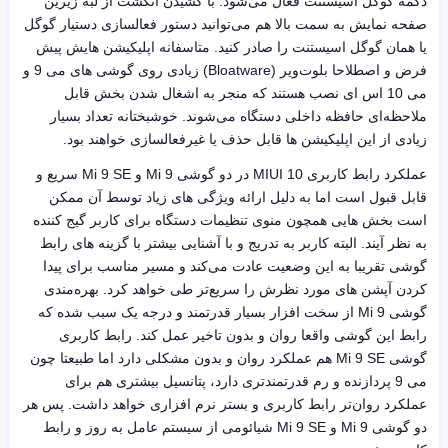
دکمه گوگل اسیستنت فعال می‌شود. با کشیدن انگشت از لبه زیرین
صفحه نمایش به سمت بالا هم می‌توانید دستور فعالسازی دستیار گوگل
یا همان گوگل اسیستنت را صادر کنید. متاسفانه اپلیکیشن هایش پیش
فرض و اصطلاحا بلوت‌ویر (Bloatware) زیادی روی گوشی های می 9 و
می 10 اس ای نصب هستند که منجر به اشغال شدن بخش قابل
ملاحظه‌ای حافظه داخلی دستگاه می‌شوند. خوشبختانه تعداد بسیار
زیادی از این اپلیکیشن ها قابل حذف یا غیرفعالسازی خواهند بود.
عملکرد رابط کاربری MIUI 10 در دو گوشی Mi 9 و Mi 9 SE سریع و
قابل قبول است اما به دلیل ارائه ویژگی های زیاد توسط آن ممکن
است بخش هایی همچون منوی تنظیمات دستگاه برای کاربر گیج کننده
به نظر آیند. البته کاربر به تدریج و با آشنایی بیشتر با گزینه های رابط
گوشی تقریبا به این وضعیت عادت می‌کند و مسیر مناسب برای پیدا
کردن آپشن های مورد نظرش را سریع‌تر طی خواهد کرد. بهره‌مندی
گوشی Mi 9 از سخت افزار بسیار قدرتمند و درجه یک سبب شده که
رابط این گوشی واقعا روان و بدون تاخیر عمل کند. رابط کاربری
گوشی Mi 9 SE هم عملکرد روان و بدون مشکلی دارد اما طبیعتا چون
می 9 پردازنده و رم قدرتمندتری دارد، پتانسیل بیشتری هم برای
عملکرد روان‌تر رابط کاربری و بستر نرم افزاری خواهد داشت. پس هر
دو گوشی Mi 9 و Mi 9 SE شیائومی از سیستم عامل به روز و رابط