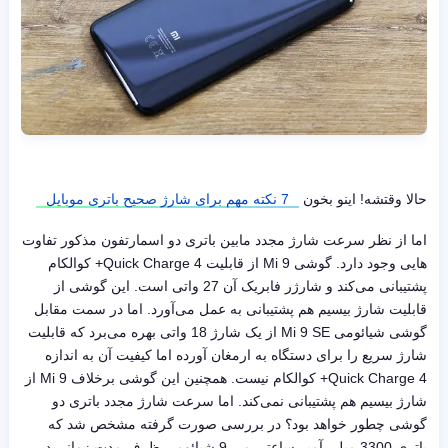
حالا وقتشه! اینو بخون
7 نکته مهم برای شارژ صحیح باتری موبایل
اما از نظر سرعت شارژ مجدد مابین باتری دو اسمارتفون مذکور تفاوت
هایی وجود دارد. گوشی Mi 9 از قابلیت Quick Charge 4+ کوالکام
پشتیبانی می‌کند و شارژر فابریک آن 27 واتی است. این گوشی از
قابلیت شارژ بیسیم هم پشتیبانی به عمل می‌آورد. اما در سمت مقابل
گوشی شیائومی Mi 9 SE از یک شارژ 18 واتی بهره می‌برد که قابلیت
شارژ سریع را برای دستگاه به ارمغان آورده اما کیفیت آن به اندازه
Quick Charge 4+ کوالکام نیست. همچنین این گوشی برخلاف Mi 9 از
شارژ بیسیم هم پشتیبانی نمی‌کند. اما سرعت شارژ مجدد باتری دو
گوشی چطور خواهد بود؟ در بررسی صورت گرفته مشخص شد که
باتری 3300 میلی آمپر ساعتی می 9 شیائومی ظرف مدت زمانی در