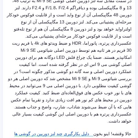
در سمت مقابل سه لنز دوربین اصلی گوشی Mi 9 SE به ترتیب 48،
13 و 8 مگاپیکسلی بوده و دیافراگم F/1.8، F/2.4 و F2.4 دارند. لنز
دوربین 48 مگاپیکسلی آن از نوع واید است و از قابلیت فوکوس خودکار
مرحله‌ای پشتیبانی می‌کند. لنز دوربین 13 مگاپیکسلی آن از نوع
اولتراواید خواهد بود و لنز دوربین 8 مگاپیکسلی آن هم از نوع تله‌فتو
است و از قابلیت فوکوس خودکار مرحله‌ای پشتیبانی می‌کند.
عکسبرداری پرتره، پانوراما، HDR و ضبط ویدئو های 4k با فریم ریت
30 فریم در هر ثانیه هم توسط دوربین اصلی شیائومی Mi 9 SE
امکانپذیر هستند. ضمنا یک چراغ فلش LED دوگانه هم برای دوربین
اصلی گوشی می 9 اس ای در نظر گرفته شده است. اما کیفیت
عملکرد دوربین اصلی و سه‌ گانه دو گوشی مذکور چگونه است؟ در
بررسی شیائومی Mi 9 و Mi 9 SE مشخص شد که دوربین اصلی هر دو
گوشی کیفیت مطلوبی دارد. با دوربین اصلی می 9 می‌توانید در محیط
های با نور خوب عکس های فوق‌العاده‌ای ضبط کنید. کیفیت عملکرد
دوربین در محیط های کم نور هم افت زیادی ندارد و تقریبا تمام عکس
هایی که با آن ضبط می‌شوند شاداب، شارپ، واضح و جذاب هستند.
عکسبرداری پرتره هم با دوربین اصلی این گوشی کیفیت بسیار عالی
خواهد داشت.
حالا وقتشه! اینو بخون
دلیل بکارگیری چند لنز دوربین در گوشی ها