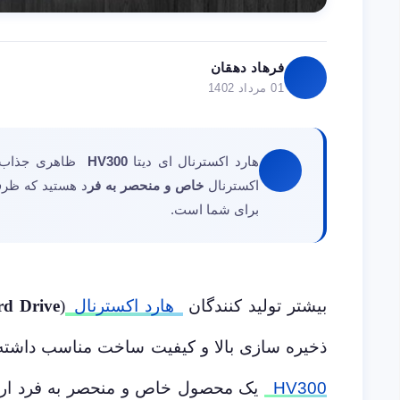
فرهاد دهقان
01 مرداد 1402
هارد اکسترنال ای دیتا
HV300
ظاهری جذاب و ر
اکسترنال
خاص و منحصر به فر
د هستید که ظرف
برای شما است.
بیشتر تولید کنندگان
هارد اکسترنال
(
rd Drive
ذخیره سازی بالا و کیفیت ساخت مناسب داشته ب
HV300
یک محصول خاص و منحصر به فرد ارا