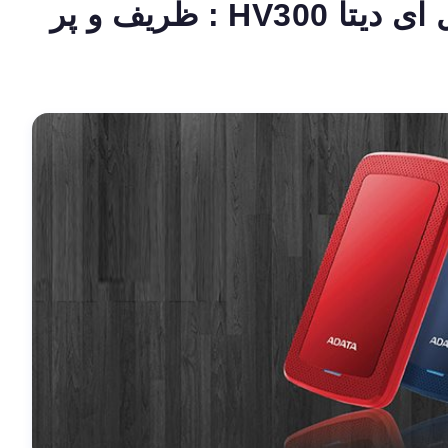
نقد و بررسی هارد اکسترنال ای دیتا HV300 : ظریف و پر