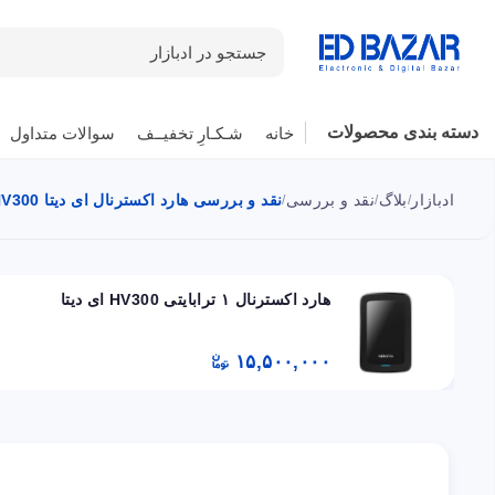
جستجو در ادبازار
دسته بندی محصولات
خانه
شـکـارِ تخفیــف
سوالات متداول
ادبازار
بلاگ
نقد و بررسی
نقد و بررسی هارد اکسترنال ای دیتا HV300 : ظریف و پر سرعت
/
/
/
هارد اکسترنال ۱ ترابایتی HV300 ای دیتا
۱۵,۵۰۰,۰۰۰