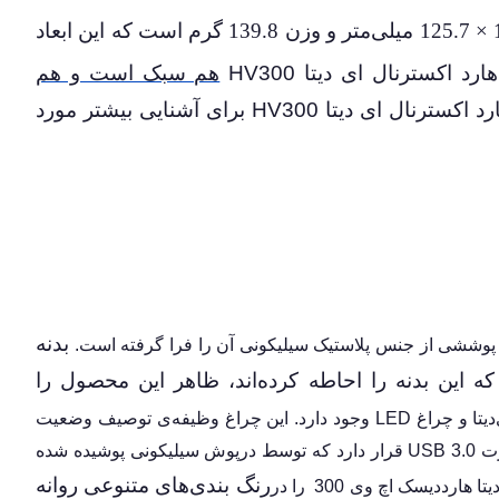
دارای ابعاد 80.5 × 10.3 × 125.7 میلی‌متر و وزن 139.8 گرم است که این ابعاد
ارد اکسترنال ای دیتا
HV300
هم سبک‌ است و هم
رد اکسترنال ای دیتا
HV300
برای آشنایی بیشتر مورد
بدنه
پوششی از جنس پلاستیک سیلیکونی آن را فرا گرفته است.
که این بدنه را احاطه کرده‌اند، ظاهر این محصول را
در نمای جلویی دستگاه برند ای‌دیتا و چراغ LED وجود دارد. این چراغ وظیفه‌ی توصیف وضعیت
دستگاه را برعهده دارد. در بخش پایین هارد دیسک نیز پورت USB 3.0 قرار دارد که توسط درپوش سیلیکونی پوشیده شده
رنگ بندی‌های متنوعی روانه
رددیسک اچ وی 300 را در