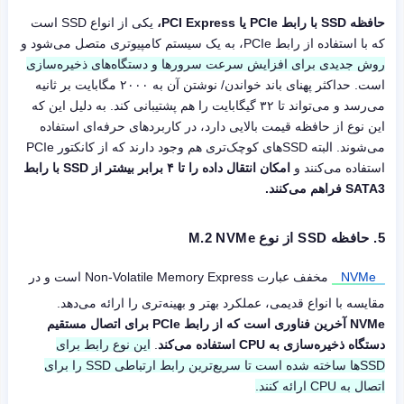
حافظه SSD با رابط PCIe یا PCI Express،
یکی از انواع SSD است
که با استفاده از رابط PCIe، به یک سیستم کامپیوتری متصل می‌شود و
روش جدیدی برای افزایش سرعت سرورها و دستگاه‌های ذخیره‌سازی
است. حداکثر پهنای باند خواندن/ نوشتن آن به ۲۰۰۰ مگابایت بر ثانیه
می‌رسد و می‌تواند تا ۳۲ گیگابایت را هم پشتیبانی کند. به دلیل این که
این نوع از حافظه قیمت بالایی دارد، در کاربردهای حرفه‌ای استفاده
می‌شوند. البته SSDهای کوچک‌تری هم وجود دارند که از کانکتور PCIe
استفاده می‌کنند و
امکان انتقال داده را تا ۴ برابر بیشتر از SSD با رابط
SATA3 فراهم می‌کنند.
5.
حافظه SSD از نوع M.2 NVMe
NVMe
مخفف عبارت Non-Volatile Memory Express است و در
مقایسه با انواع قدیمی، عملکرد بهتر و بهینه‌تری را ارائه می‌دهد.
NVMe آخرین فناوری است که از رابط PCIe برای اتصال مستقیم
دستگاه ذخیره‌سازی به CPU استفاده می‌کند
.
این نوع رابط برای
SSDها ساخته شده است تا سریع‌ترین رابط ارتباطی SSD را برای
اتصال به CPU ارائه کنند.