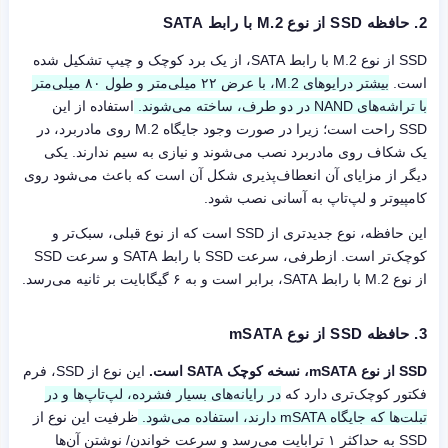
2.
حافظه SSD از نوع M.2 با رابط SATA
SSD از نوع M.2 با رابط SATA، از یک برد کوچک و چیپ تشکیل شده
است.
بیشتر درایوهای M.2، با عرض ۲۲ میلی‌متر و طول ۸۰ میلی‌متر
با تراشه‌های NAND در دو طرف، ساخته می‌شوند.
استفاده از این
SSD راحت است؛ زیرا در صورت وجود جایگاه M.2 روی مادربرد، در
یک شکاف روی مادربرد نصب می‌شوند و نیازی به سیم ندارند. یکی
دیگر از مزایای آن انعطاف‌پذیری شکل آن است که باعث می‌شود روی
کامپیوتر و لپ‌تاپ به آسانی نصب شود.
این حافظه، نوع جدیدتری از SSD است که از نوع قبلی، سبک‌تر و
کوچک‌تر است. ازطرفی، سرعت SSD با رابط SATA و سرعت SSD
از نوع M.2 با رابط SATA، برابر است و به ۶ گیگابایت بر ثانیه می‌رسد.
3.
حافظه SSD از نوع mSATA
SSD از نوع mSATA، نسخه کوچک SATA است.
این نوع از SSD، فرم
فکتور کوچک‌تری دارد که
در رایانه‌های بسیار فشرده، لپ‌تاپ‌ها و در
تبلت‌ها که جایگاه mSATA دارند، استفاده می‌شود.
ظرفیت این نوع از
SSD به حداکثر ۱ ترابایت می‌رسد و سرعت خواندن/ نوشتن آن‌ها