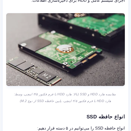
اجرای سیستم عامل و HDD برای ذخیره‌سازی اطلاعات.
مقایسه هارد HDD و SSD (بالا: هارد HDD با فرم فکتور ۳/۵ اینچی، وسط:
هارد HDD با فرم فکتور ۲/۵ اینچی، پایین حافظه SSD از نوع M.2)
انواع حافظه SSD
انواع حافظه SSD را می‌توانیم در ۵ دسته قرار دهیم: