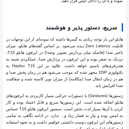
نموده و یا آن را داخل کیس قرار دهید.
سریع، دستور پذیر و هوشمند
هایلو این بار توجه زیادی به گیمرها داشته که نمونه‌ای از این توجهات در
قابلیت Zero Latency دیده می‌شود. بر اساس گفته‌های هایلو، میزان
تاخیر صدا (فاصله میان پردازش تصویر وصدا) در ایرفون هایلو T15،
نزدیک به صفر بوده و این ایرفون در پردازش صدا، عملکردی شبیه به
هندزفری‌های باسیم خواهد داشت. علاوه بر این Haylou T15 به
تکنولوژی DSP مجهز شده که موجب می‌شود هم در زمان پخش صدا و
هم در زمان انتقال صدا (مکالمه) از میزان نویز کاسته شده و شفافیت
صدا افزایش یابد.
ژستورها (Gestures) یا دستورات حرکتی بسیار کاربردی به ایرفون‌های
هایلو اضافه شده است. این ژستورها سریع و قابل اعتماد بوده و کار
کردن با آن‌ها بسیار لذت بخش است. سنسور ایرفون‌ هایلو T15 حساس
به لمس بوده و نیاز به فشار زیاد و... ندارد. در ادامه نگاهی به تمامی
ژستورهای این ایرفون دوست داشتنی خواهیم داشت و به نحوه استفاده
از هرکدام اشاره خواهیم کرد.