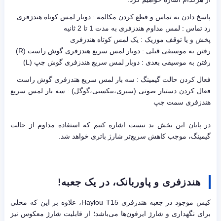
پاسخ دادن به تماس و قطع کردن مکالمه : دوبار لمس کوتاه هندزفری
رد تماس : لمس مداوم هندزفری به مدت 1 تا 2 ثانیه
پخش و یا توقف موزیک : یک لمس کوتاه هندزفری
رفتن به موسیقی قبلی : دوبار لمس سریع هندزفری گوش راست (R)
رفتن به موسیقی بعدی : دوبار لمس سریع هندزفری گوش چپ (L)
فعال کردن حالت گیمینگ : سه بار لمس سریع هندزفری گوش راست
فعال کردن دستیار صوتی (سیری،بیکسبی،گوگل) : سه بار لمس سریع
هندزفری سمت چپ
در پایان این بخش بد نیست اشاره کنیم که استفاده مداوم از حالت
گیمینگ، موجب کاهش سریع‌تر شارژ باتری خواهد شد.
هندزفری و پاوربانک، در یک جعبه!
کیس موجود در جعبه هندزفری Haylou T15، علاوه بر این که محلی
برای نگهداری و شارژ ایرفون‌ها‌ می‌باشد؛ از قابلیت شارژ معکوس نیز