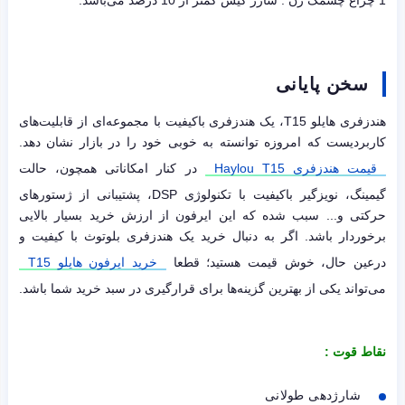
1 چراغ چشمک زن : شارژ کیس کمتر از 10 درصد می‌باشد.
سخن پایانی
هندزفری هایلو T15، یک هندزفری باکیفیت با مجموعه‌ای از قابلیت‌های
کاربردیست که امروزه توانسته به خوبی خود را در بازار نشان دهد.
قیمت هندزفری Haylou T15
در کنار امکاناتی همچون، حالت
گیمینگ، نویزگیر باکیفیت با تکنولوژی DSP، پشتیبانی از ژستورهای
حرکتی و... سبب شده که این ایرفون از ارزش خرید بسیار بالایی
برخوردار باشد. اگر به دنبال خرید یک هندزفری بلوتوث با کیفیت و
درعین حال، خوش قیمت هستید؛ قطعا
خرید ایرفون هایلو T15
می‌تواند یکی از بهترین گزینه‌ها برای قرارگیری در سبد خرید شما باشد.
نقاط قوت :
شارژدهی طولانی