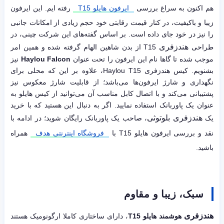
هم اکنون به سراغ بررسی
ایرفون هایلو T15
رفته ایم. این ایرفون
زیبا و باکیفیت، در کنار قیمت رقابتی خود حجم زیادی از امکانات جانبی
را نیز در خود جای داده است. بر اساس گفته‌های این شرکت چینی، در
هندزفری
طراحی
T15 از بدن شاهین الهام گرفته شده و همین امر
موجب شده تا گاها نام این ایرفون را تحت عنوان
Haylou Falcon
نیز
بشنویم. کیس هندزفری Haylou T15، علاوه بر این که محلی برای
نگهداری و شارژ ایرفون‌ها‌ می‌باشد؛ از قابلیت شارژ معکوس نیز
پشتیبانی می‌کند و با اتصال کابل مناسب آن می‌توانید از کیس هایلو به
عنوان یک پاوربانک استفاده نمایید. اگر به دنبال این هستید که با خرید
هندزفری بلوتوثی
یک
، صاحب یک پاوربانک رایگان شوید؛ در ادامه با
نقد و بررسی ایرفون هایلو T15 با
فروشگاه اینترنتی هدف
همراه
باشید.
سبک، زیبا و مقاوم
هندزفری
هوشمند هایلو T15
، دارای ساختاری کاملا ارگونومیک هستند