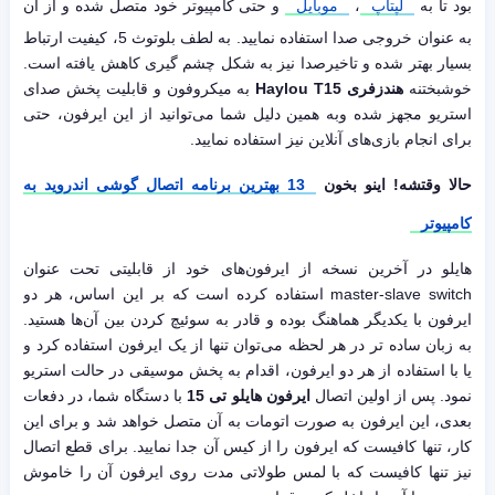
بود تا به
لپتاپ
،
موبایل
و حتی کامپیوتر خود متصل شده و از آن
به عنوان خروجی صدا استفاده نمایید. به لطف بلوتوث 5، کیفیت ارتباط
بسیار بهتر شده و تاخیرصدا نیز به شکل چشم گیری کاهش یافته است.
خوشبختنه
هندزفری Haylou T15
به میکروفون و قابلیت پخش صدای
استریو مجهز شده وبه همین دلیل شما می‌توانید از این ایرفون، حتی
برای انجام بازی‌های آنلاین نیز استفاده نمایید.
حالا وقتشه! اینو بخون
13 بهترین برنامه اتصال گوشی اندروید به
کامپیوتر
هایلو در آخرین نسخه از ایرفون‌های خود از قابلیتی تحت عنوان
master-slave switch استفاده کرده است که بر این اساس، هر دو
ایرفون با یکدیگر هماهنگ بوده و قادر به سوئیچ کردن بین آن‌ها هستید.
به زبان ساده تر در هر لحظه می‌توان تنها از یک ایرفون استفاده کرد و
یا با استفاده از هر دو ایرفون، اقدام به پخش موسیقی در حالت استریو
نمود. پس از اولین اتصال
ایرفون هایلو تی 15
با دستگاه شما، در دفعات
بعدی، این ایرفون به صورت اتومات به آن متصل خواهد شد و برای این
کار، تنها کافیست که ایرفون را از کیس آن جدا نمایید. برای قطع اتصال
نیز تنها کافیست که با لمس طولاتی مدت روی ایرفون آن را خاموش