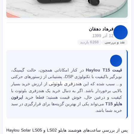
فرهاد دهقان
12 آذر 1399
نقد و بررسی
6268 بازدید
قیمت Haylou T15
در کنار امکاناتی همچون، حالت گیمینگ،
نویزگیر باکیفیت با تکنولوژی DSP، پشتیبانی از ژستورهای حرکتی
هندزفری بلوتوثی
و... سبب شده که این
از ارزش خرید بسیار
بالایی برخوردار باشد. اگر به دنبال خرید یک هندزفری بلوتوث با
کیفیت و درعین حال، خوش قیمت هستید؛ قطعا خرید
ایرفون
هایلو T15
می‌تواند یکی از بهترین گزینه‌ها برای قرارگیری در سبد
خرید شما باشد.
پس از بررسیِ ساعت‌های هوشمند هایلو LS02 و Haylou Solar LS05