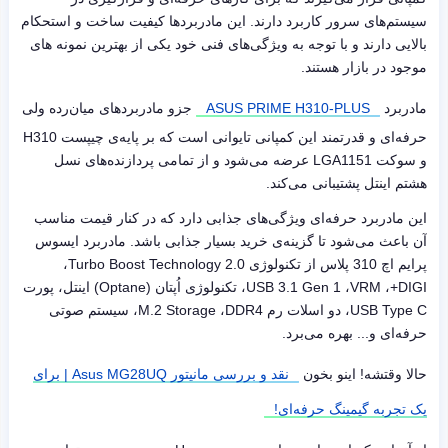
سیستم‌های سرور کاربرد دارند. این مادربردها کیفیت ساخت و استحکام
بالایی دارند و با توجه به ویژگی‌های فنی خود یکی از بهترین نمونه های
موجود در بازار هستند.
مادربرد
ASUS PRIME H310-PLUS
جزو مادربردهای میان‌رده ولی
حرفه‌ای و قدرتمند این کمپانی تایوانی است که بر پایه‌ی چیپست
H310
و سوکت
LGA1151
عرضه می‌شود و از تمامی پردازنده‌های نسل
هشتم اینتل پشتیبانی می‌کند.
این مادربرد حرفه‌ای ویژگی‌های جذابی دارد که در کنار قیمت مناسب
آن باعث می‌شود تا گزینه‌ی خرید بسیار جذابی باشد. مادربرد ایسوس
پرایم اچ 310 پلاس از تکنولوژی
Turbo Boost Technology 2.0
،
DIGI+
،
VRM
،
USB 3.1 Gen 1
، تکنولوژی اُپتان (
Optane
) اینتل، پورت
USB Type C
، دو اسلات رم
DDR4
،
M.2 Storage
، سیستم صوتی
حرفه‌ای و... بهره می‌برد.
حالا وقتشه! اینو بخون
نقد و بررسی مانیتور Asus MG28UQ | برای
یک تجربه گیمینگ حرفه‌ای!