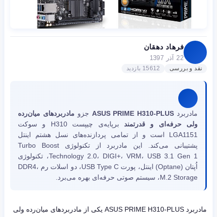
فرهاد دهقان
22 آذر 1397
نقد و بررسی
15612 بازدید
مادربرد
ASUS PRIME H310-PLUS
جزو
مادربردهای میان‌رده
ولی
حرفه‌ای و قدرتمند
برپایه‌ی چیپست H310 و سوکت
LGA1151 است و از تمامی پردازنده‌های نسل هشتم اینتل
پشتیبانی می‌کند. این مادربرد از تکنولوژی Turbo Boost
Technology 2.0، DIGI+، VRM، USB 3.1 Gen 1، تکنولوژی
اُپتان (Optane) اینتل، پورت USB Type C، دو اسلات رم DDR4،
M.2 Storage، سیستم صوتی حرفه‌ای بهره می‌برد.
مادربرد
ASUS PRIME H310-PLUS
یکی از مادربردهای میان‌رده ولی