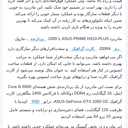
قیمت و رده بالا نباشد، ولی عملکرد فوق‌العاده‌ای دارد و اگر قصد خرید
آن را دارید، بهتر است در تصمیم خود شک نکنید. این مادربرد به خوبی
با دیگر قطعات سازگار بوده و عملکرد بسیار خوبی را ارائه می‌کند.
ضمن اینکه تکنولوژی‌های به کار رفته در آن کمک می‌کند تا بهترین
تجربه را به ویژه در هنگام بازی کردن داشته باشید.
مادربرد
ASUS PRIME H310-PLUS
با 1000
پردازنده
، ماژول
رم
DDR4
،
کارت گرافیک
و سخت‌افزارهای دیگر سازگاری دارد.
اگر می‌خواهید مادربرد و دیگر سخت‌افزار شما عملکرد به مراتب
بهتری داشته باشد، می‌توانید تا جایی که امکان دارد، از قطعات ساخت
ایسوس در کنار هم استفاده کنید. به عنوان مثال توصیه می‌شود از کارت
گرافیک، کارت صدا و درایوهای نوری ساخت ایسوس بهره بگیرید.
برای تست این مادربرد از یک پردازنده‌ی شش هسته‌ای
Core i5 8500
اینتل، 16 گیگابایت رم
DDR4
دوکاناله با فرکانس 2400 مگاهرتز، کارت
گرافیک
ASUS GeForce GTX 1050 OC
، درایو
SSD
ای‌دیتا با
ظرفیت 120 گیگابایت، فضای ذخیره‌سازی دو ترابایت و سیستم عامل
ویندوز 10 پرو 64 بیتی استفاده کردیم.
این مادربرد در بخش گیمینگ نیز می‌تواند عملکرد خوبی داشته باشد. با