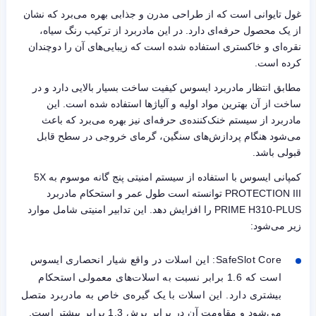
غول تایوانی است که از طراحی مدرن و جذابی بهره می‌برد که نشان
از یک محصول حرفه‌ای دارد. در این مادربرد از ترکیب رنگ سیاه،
نقره‌ای و خاکستری استفاده شده است که زیبایی‌های آن را دوچندان
کرده است.
مطابق انتظار مادربرد ایسوس کیفیت ساخت بسیار بالایی دارد و در
ساخت از آن بهترین مواد اولیه و آلیاژها استفاده شده است. این
مادربرد از سیستم خنک‌کننده‌ی حرفه‌ای نیز بهره می‌برد که باعث
می‌شود هنگام پردازش‌های سنگین، گرمای خروجی در سطح قابل
قبولی باشد.
کمپانی ایسوس با استفاده از سیستم امنیتی پنج گانه موسوم به
5X
PROTECTION III
توانسته است طول عمر و استحکام مادربرد
PRIME H310-PLUS
را افزایش دهد. این تدابیر امنیتی شامل موارد
زیر می‌شود:
SafeSlot Core
: این اسلات در واقع شیار انحصاری ایسوس
است که 1.6 برابر نسبت به اسلات‌های معمولی استحکام
بیشتری دارد. این اسلات با یک گیره‌ی خاص به مادربرد متصل
می‌شود و مقاومت آن در برابر برش 1.3 برابر بیشتر است.