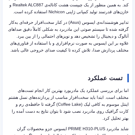
کند. به همین منظور از یک چیپست هشت کاناله‌ی
Realtek ALC887
و
خازن‌های قدرتمند تولید کمپانی ژاپنی
Nichicon
استفاده کرده است.
تدابیر هوشمندانه‌ی ایسوس (Asus) در کنار سخت‌افزار حرفه‌ای به‌کار
گرفته شده تا سیستم صوتی این مادربرد به شکلی کاملاً دقیق صداهای
آنالوگ و دیجیتال را تشخیص دهد و نویزهای احتمالی را از بین ببرد.
علاوه بر این ایسوس به صورت نرم‌افزاری و با استفاده از فناوری‌های
مختلف پردازش صدا، تلاش کرده تا کیفیت صدای خروجی عالی باشد.
تست عملکرد
اما برای بررسی عملکرد یک مادربورد بهترین کار انجام تست‌های
مختلف است. ابتدا باید سخت‌افزار مناسب از پردازنده‌های نسل هشتم
اینتل موسوم به کافی لیک (
Coffee Lake
) گرفته تا حافظه‌ی رم و
کارت گرافیک روی مادربرد نصب شود تا بتوان نتایج به دست آمده را
بهتر تحلیل کرد.
شاید مادربرد
PRIME H310-PLUS
ایسوس جزو محصولات گران