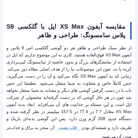
مقایسه آیفون
XS Max
اپل
با گلکسی
S9
پلاس سامسونگ: طراحی و ظاهر
از نظر سبک طراحی و ظاهر هر دو گوشی گلکسی اس 9 پلاس و
آیفون XS Max فوق‌العاده هستند. کاری به این موضوع نداریم که اپل در
استفاده از نمایشگرهای بزرگ و بدون حاشیه از سامسونگ کپی‌برداری
کرده یا نه، چون این موضوعات ما را از هدف اصلی مقاله دور می‌کند.
زمانی که به آیفون XS Max نگاه می‌کنید و آن را در دست می‌گیرید،
حس کاملاً خاص و متفاوت به شما منتقل می‌شود. مطمئنا این حس
ناب با در دست گرفتن گوشی های دیگر و مشابه به شما منتقل نخواهد
شد چون در هر حال گوشی که در دست گرفته‌اید محصولی از شرکت
اپل است و این مسئله بر جذابیت های آن می‌افزاید. ابعاد بدنه آیفون
XS Max معادل 7.7 در 77.4 در 157.5 میلیمتر در نظر گرفته شده و
دستگاه حدود 208 گرم وزن دارد، پس این گوشی بدنه‌ای باریک و
ظریف دارد و شیشه‌ای بودن
قاب پشت
آن منجر به براق و جذاب‌تر
شدن آن می‌شود.