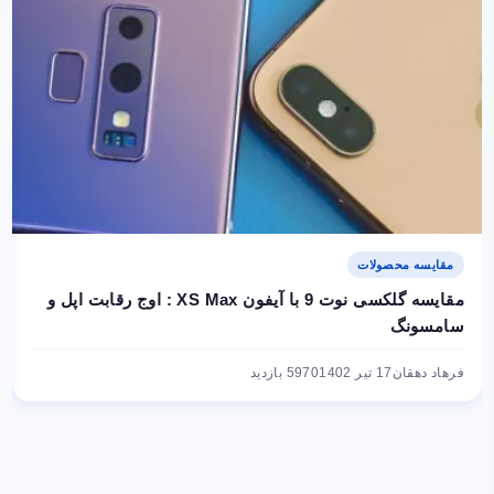
مقایسه محصولات
مقایسه گلکسی نوت 9 با آیفون XS Max : اوج رقابت اپل و
سامسونگ
فرهاد دهقان
17 تیر 1402
5970 بازدید