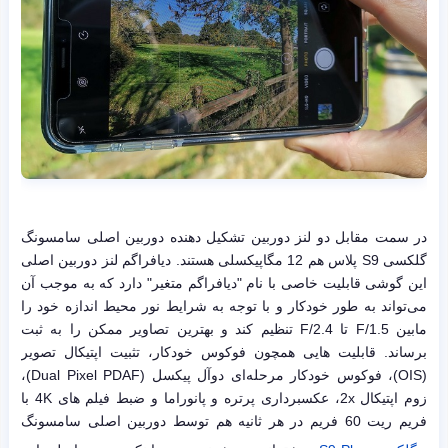
در سمت مقابل دو لنز دوربین تشکیل دهنده دوربین اصلی سامسونگ
گلکسی S9 پلاس هم 12 مگاپیکسلی هستند. دیافراگم لنز دوربین اصلی
این گوشی قابلیت خاصی با نام "دیافراگم متغیر" دارد که به موجب آن
می‌تواند به طور خودکار و با توجه به شرایط نور محیط اندازه خود را
مابین F/1.5 تا F/2.4 تنظیم کند و بهترین تصاویر ممکن را به ثبت
برساند. قابلیت هایی همچون فوکوس خودکار، تثبیت اپتیکال تصویر
(OIS)، فوکوس خودکار مرحله‌ای دوآل پیکسل (Dual Pixel PDAF)،
زوم اپتیکال 2x، عکسبرداری پرتره و پانوراما و ضبط فیلم های 4K با
فریم ریت 60 فریم در هر ثانیه هم توسط دوربین اصلی سامسونگ