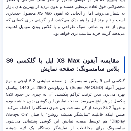
محصولاتی فوق‌العاده بی‌نظیر هستند و بدون تردید از بهترین های بازار
به شمار می‌روند. اما از آنجایی که آیفون XS Max محصول جدیدتری
است و نام برند اپل را هم یدک می‌کشد، این گوشی برای کسانی که
بیش از حد به ظاهر، سبک طراحی و با کلاس بودن موبایل اهمیت
می‌دهند گزینه خرید مناسب تری خواهد بود.
مقایسه آیفون
XS Max
اپل
با گلکسی
S9
پلاس سامسونگ: صفحه نمایش
گلکسی اس 9 پلاس سامسونگ از صفحه نمایشی 6.2 اینچی و نوع
سوپر آمولد (Super AMOLED) با رزولوشن 2960 در 1440 پیکسل
بهره می‌برد. بدین ترتیب تراکم پیکسلی آن به چیزی در حدود 529
پیکسل در هر اینچ می‌رسد. صفحه نمایش این گوشی بدون حاشیه بوده
و تقریباً 84.2 درصد از کل مساحت پنل جلوی دستگاه را احاطه می‌کند.
ضمن اینکه قابلیت "نمایشگر همیشه روشن" یا همان "Always On
Display" هم توسط صفحه نمایش این گوشی پشتیبانی می‌شود.
سامسونگ برای محافظت از نمایشگر دستگاه یک لایه شیشه