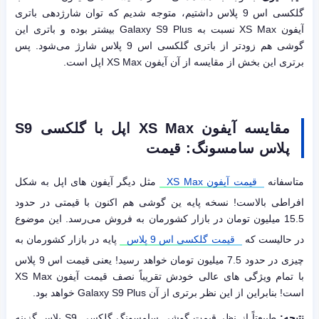
گلکسی اس 9 پلاس داشتیم، متوجه شدیم که توان شارژدهی باتری
آیفون XS Max نسبت به Galaxy S9 Plus بیشتر بوده و باتری این
گوشی هم زودتر از باتری گلکسی اس 9 پلاس شارژ می‌شود. پس
برتری این بخش از مقایسه از آن آیفون XS Max اپل است.
مقایسه آیفون
XS Max
اپل
با گلکسی
S9
پلاس سامسونگ: قیمت
متاسفانه
قیمت آیفون XS Max
مثل دیگر آیفون های اپل به شکل
افراطی بالاست! نسخه پایه ین گوشی هم اکنون با قیمتی در حدود
15.5 میلیون تومان در بازار کشورمان به فروش می‌رسد. این موضوع
در حالیست که
قیمت گلکسی اس 9 پلاس
پایه در بازار کشورمان به
چیزی در حدود 7.5 میلیون تومان خواهد رسید! یعنی قیمت اس 9 پلاس
با تمام ویژگی های عالی خودش تقریباً نصف قیمت آیفون XS Max
است! بنابراین از این نظر برتری از آن Galaxy S9 Plus خواهد بود.
نتیجه:
طبیعتاً از نظر قیمت گوشی سامسونگ گلکسی S9 پلاس گزینه