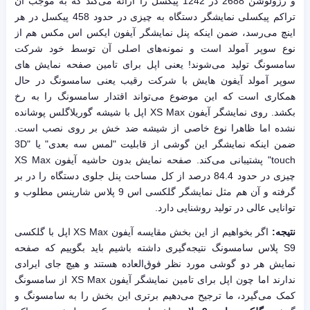
و رزولوشن 2688 در 1242 پیکسل را ارائه می‌کند که به موجب آن
تراکم پیکسلی نمایشگر دستگاه به چیزی در حدود 458 پیکسل در هر
اینچ می‌رسد، ضمن اینکه پنل نمایشگر آیفون ایکس اس مکس هم از
نوع سوپر آمولد است و نمونه‌های اصلی آن توسط خود شرکت
سامسونگ تولید می‌شوند! یعنی اپل برای تامین صفحه نمایش های
سوپر آمولد آیفون هایش با شرکت رقیب یعنی سامسونگ در حال
همکاری است که این موضوع می‌تواند اقتدار سامسونگ را به رخ
بکشد. روی نمایشگر آیفون XS Max اپل با شیشه گوریلاگلس پوشانده
نشده اما ظاهرا نوع خاصی از شیشه ضد خش بر روی نصب است.
ضمن اینکه نمایشگر این گوشی از قابلیت "لمس سه بعدی" یا "3D
touch" پشتیبانی می‌کند. صفحه نمایش بدون حاشیه آیفون XS Max
چیزی در حدود 84.4 درصد از کل مساحت پنل جلوی دستگاه را در بر
گرفته و آن هم مثل نمایشگر گلکسی اس 9 پلاس شارپنس مطلوب و
توانایی عالی در تولید روشنایی دارد.
نتیجه:
اگر بخواهیم از این بخش مقایسه آیفون XS Max اپل با گلکسی
S9 پلاس سامسونگ نتیجه‌گیری داشته باشیم باید بگوییم که صفحه
نمایش هر دو گوشی مورد نظر فوق‌العاده هستند و هیچ جای ایرادی
ندارند اما چون اپل برای تامین نمایشگر آیفون XS Max از سامسونگ
کمک می‌گیرد، ما ترجیح می‌دهیم برتری این بخش را به سامسونگ و