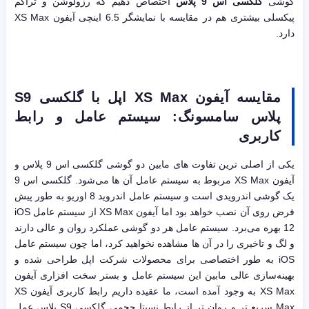
گوشی
گلکسی اس 9 پلاس
اختصاص دهیم که رزولوشن و تراکم
پیکسلی بیشتری هم در مقایسه با نمایشگر 6.5 اینچی آیفون XS Max
دارد.
مقایسه آیفون
XS Max
اپل
با گلکسی
S9
پلاس سامسونگ: سیستم عامل و رابط
کاربری
یکی از اصلی ترین تفاوت های مابین دو گوشی گلکسی اس 9 پلاس و
آیفون XS Max مربوط به سیستم عامل آن ها می‌شود. گلکسی اس 9
یک گوشی اندرویدی است و سیستم عامل اندروید 8 اوریو به طور پیش
فرض روی آن نصب خواهد بود اما آیفون XS Max از سیستم عامل iOS
12 بهره می‌برد. سیستم عامل هر دو گوشی عملکرد روان و عالی دارند
و لگ و تاخیری را در آن ها مشاهده نخواهید کرد، اما چون سیستم عامل
iOS به طور اختصاصی برای محصولات شرکت اپل طراحی شده و
بهینه‌سازی عالی مابین این سیستم عامل و بستر سخت افزاری آیفون
XS Max به وجود آمده است، ما عقیده داریم رابط کاربری آیفون XS
Max سریع تر و روان تر از رابط نسبتا حجمی گلکسی S9 پلاس عمل