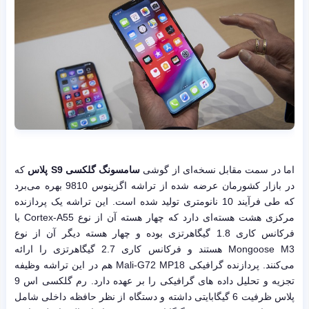
اما در سمت مقابل نسخه‌ای از گوشی
سامسونگ گلکسی S9 پلاس
که
در بازار کشورمان عرضه شده از تراشه اگزینوس 9810 بهره می‌برد
که طی فرآیند 10 نانومتری تولید شده است. این تراشه یک پردازنده
مرکزی هشت هسته‌ای دارد که چهار هسته آن از نوع Cortex-A55 با
فرکانس کاری 1.8 گیگاهرتزی بوده و چهار هسته دیگر آن از نوع
Mongoose M3 هستند و فرکانس کاری 2.7 گیگاهرتزی را ارائه
می‌کنند. پردازنده گرافیکی Mali-G72 MP18 هم در این تراشه وظیفه
تجزیه و تحلیل داده های گرافیکی را بر عهده دارد. رم گلکسی اس 9
پلاس ظرفیت 6 گیگابایتی داشته و دستگاه از نظر حافظه داخلی شامل