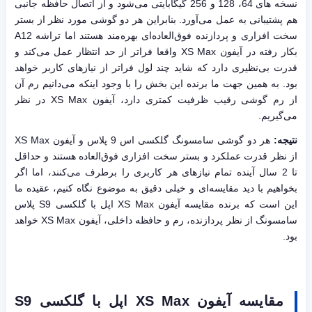
نسخه های 64، 128 و 256 گیگابایتی می‌شود و از اتصال حافظه جانبی
هم پشتیبانی به عمل می‌آورد. بنابراین هر دو گوشی مورد نظر از بستر
سخت افزاری و پردازنده فوق‌العاده‌ای بهره‌مند هستند اما تراشه A12
بکار رفته در آیفون XS Max واقعا فراتر از حد انتظار عمل می‌کند و
قدرت بی‌نظیری دارد که شاید چند لول فراتر از نیازهای کاربر خواهد
بود. به همین جهت ما برنده این بخش را با وجود اینکه می‌دانیم رم آن
از رم گوشی رقیب ظرفیت کمتری دارد، آیفون XS Max در نظر
می‌گیریم.
نتیجه:
هر دو گوشی سامسونگ گلکسی اس 9 پلاس و آیفون XS Max
از نظر قدرت عملکرد و بستر سخت افزاری فوق‌العاده هستند و حداقل
تا 2 سال آینده تمام نیازهای هر کاربری را برطرف می‌کنند، اما اگر
بخواهیم با دید مقایسه‌ای و خیلی دقیق به موضوع نگاه کنیم، عقیده ما
این است که برنده مقایسه آیفون XS Max اپل با گلکسی S9 پلاس
سامسونگ از نظر پردازنده، رم و حافظه داخلی، آیفون XS Max خواهد
بود.
مقایسه آیفون
XS Max
اپل
با گلکسی
S9