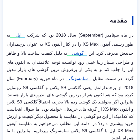
مقدمه
در ماه سپتامبر (September) سال 2018 بود که شرکت
اپل
به
طور رسمی آیفون XS Max را در کنار آیفون XS به عنوان پرچمداران
جدیدش معرفی کرد. این
گوشی
به دلیل کیفیت ساخت بالا و ظاهر
و طراحی بسیار زیبا خیلی زود توانست توجه علاقمندان به آیفون های
اپل را جلب کند و به یکی از پرفروش ترین گوشی های بازار تبدیل
گردد. در سمت مقابل
سامسونگ
در ماه فوریه (February) سال
2018 از پرچمدارانش یعنی گلکسی S9 پلاس و گلکسی S9 رونمایی
کرده بود که هم اکنون هم از برترین گوشی های اندرویدی بازار هستند.
بنابراین اگر بخواهید یک گوشی رده بالا بخرید، احتمالاً گلکسی S9 پلاس
و آیفون XS Max از گزینه های خریدتان خواهند بود، اما سوال اینجاست
که کدامیک از این دو گوشی در مقایسه با محصول دیگر کیفیت و ارزش
خرید بیشتری دارد؟ در ادامه این مطلب می‌خواهیم به مقایسه آیفون
XS Max اپل با گلکسی S9 پلاس سامسونگ بپردازیم. بنابراین با ما
همراه باشید.