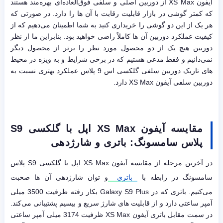
آیفون XS Max از دوربین اصلی و سلفی فوق‌العاده‌ای بهره‌مند هستند
که کمتر گوشی در بازار قابلیت رقابت با آن ها را دارد. در صورتی که
هر یک از این دو گوشی را خریداری کنید به شما اطمینان می‌دهیم که از
کیفیت عملکرد دوربین آن ها کاملاً راضی خواهید بود. بنابراین ما از نظر
دوربین هیچ یک از دو محصول مورد نظر را برتر از محصول دیگر
نمی‌دانیم و فقط مدعی هستیم که در برخی شرایط و به ویژه در محیط
های تاریک دوربین سلفی گلکسی اس 9 پلاس عملکرد بهتری نسبت به
دوربین سلفی آیفون XS Max دارد.
مقایسه آیفون
XS Max
اپل
با گلکسی
S9
پلاس سامسونگ: باتری و شارژدهی
در آخرین مرحله از مقایسه آیفون XS Max اپل با گلکسی S9 پلاس
سامسونگ در رابطه با
باتری
و توان شارژدهی آن ها صحبت
می‌کنیم. باتری که در Galaxy S9 Plus بکار رفته ظرفیت 3500 میلی
آمپر ساعتی دارد و از قابلیت های شارژ سریع و بیسیم پشتیبانی می‌کند.
در سمت مقابل باتری آیفون XS Max ظرفیت 3174 میلی آمپر ساعتی