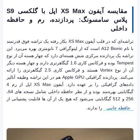
مقایسه آیفون
XS Max
اپل
با گلکسی
S9
پلاس سامسونگ: پردازنده، رم و حافظه
داخلی
تراشه‌ای که در قلب آیفون XS Max بکار رفته یک تراشه فوق قدرتمند
با نام A12 Bionic است که از لیتوگرافی 7 نانومتری بهره می‌برد. این
تراشه یک پردازنده مرکزی شش هسته‌ای دارد که چهار هسته آن از نوع
Tempest بوده و فرکانس کاری 1.6 گیگاهرتزی دارند و چهار هسته دیگر
آن از نوع Vortex هستند و فرکانس کاری 2.5 گیگاهرتزی را ارائه
می‌کنند. پردازنده گرافیکی Apple GPU هم در این تراشه وظیفه آنالیز
داده‌های گرافیکی را بر عهده دارد. آیفون XS Max اپل از رم 4
گیگابایتی بهره‌مند بوده و از نظر حافظه داخلی شامل نسخه های 64،
256 و 512 گیگابایتی می‌شود که هیچ یک از آن ها قابلیت پشتیبانی از
حافظه جانبی
را ندارند.