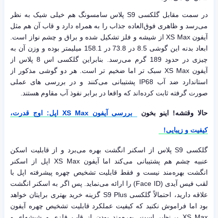
در سمت مقابل گلکسی S9 پلاس سامسونگ هم خیلی شیک به نظر
می‌رسد و ظاهری فوق‌العاده جذاب را به همراه دارد و قاب آن هم مثل
آیفون XS Max از شیشه و فلز تشکیل شده و براق و چشم نواز است.
ابعاد بدنه این گوشی 8.5 در 73.8 در 158.1 میلیمتر بوده و وزن آن به
چیزی در حدود 189 گرم می‌رسد. بنابراین گلکسی اس 8 پلاس از
آیفون XS Max سبک تر اما ضخیم تر است. هر دو گوشی مذکور از
استاندارد ضد آب IP68 پشتیبانی می‌کنند و در بررسی های عملی
صورت گرفته ثابت کرده‌اند که واقعا در برابر نفوذ آب مقاوم هستند.
حالا وقتشه! اینو بخون
بررسی آیفون XS Max اپل: اوج قدرت،
کیفیت و زیبایی!
گلکسی S9 پلاس از اسکنر انگشت بهره می‌برد و از قابلیت اسکن
عنبیه چشم هم پشتیبانی می‌کند اما آیفون XS Max اپل از اسکنر
انگشت بهره‌مند نیست و فقط قابلیت تشخیص چهره پیشرفته اپل با
لقب فیس آیدی (Face ID) را ارائه می‌نماید. پس اگر به اسکنر انگشت
علاقه دارید، احتمالاً گلکسی S9 Plus گزینه خرید بهتری برایتان خواهد
بود اما فراموش نکنید که کیفیت عملکرد قابلیت تشخیص چهره آیفون
XS Max بی‌نظیر است. بهره‌مند بودن از قاب فلزی و شیشه‌ای و