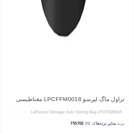
تراول ماگ لپرسو LPCFFM0018 مغناطیسی
LePresso Stirmagic Auto Stirring Mug LPCFFM0018
برند:
سایر برندها
کد کالا:
755702