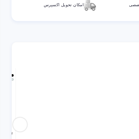
خصصی
امکان تحویل اکسپرس
آف با
تراول ماگ 80mL