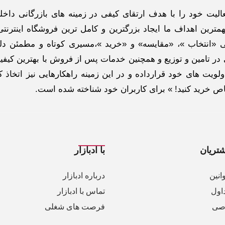
گاه اینترنتی ادبازار به طوررسمی در سال 93 فعالیت خود را با هدف ارتقای کیفی در زمینه های بازرگانی د
ترین اهداف ما ایجاد بزرگترین و کامل ترین فروشگاه اینترنتی
 «انتخاب »، «مقایسه» و «خرید »،مسیری کوتاه و مطمئن دلپ
ر تامین و توزیع و همچنین خدمات پس از فروش با بهترین کیفی
لویت های خود قرارداده و در این زمینه راهکارهایی نیز اتخاذ ک
خاص خرید کنید! » برای کاربران خود شناخته شده است.
تریان
با ادبازار
انین
درباره ادبازار
اول
تماس با ادبازار
صی
فرصت های شغلی