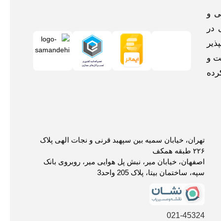
اخلی و
 در
ذیر
ت و
رده
تهران، خیابان سمیه بین سپهبد قرنی و نجات الهی پلاک
۲۲۶ طبقه همکف
اصفهان، خیابان میر، نبش پل هوایی میر، روبروی بانک
سپه، ساختمان بیتا، پلاک 205 واحد3
021-45324