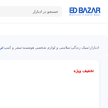
جستجو در ادبازار
دسته بندی محصولات
خانه
شـکـارِ تخفیــف
سوالات متداول
ادبازار
سبک زندگی
سلامتی و لوازم شخصی هوشمند
سفر و کمپ
تراول
/
/
/
/
تخفیف ویژه