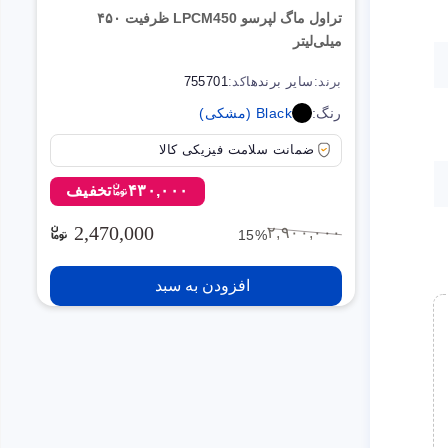
تراول ماگ لپرسو LPCM450 ظرفیت ۴۵۰
میلی‌لیتر
برند:
سایر برندها
کد:
755701
رنگ:
Black (مشکی)
ضمانت سلامت فیزیکی کالا
۴۳۰,۰۰۰
تخفیف
2,470,000
۲,۹۰۰,۰۰۰
15%
افزودن به سبد