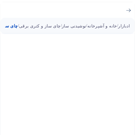
ادبازار
خانه و آشپرخانه
نوشیدنی ساز
چای ساز و کتری برقی
چای ساز KTM330 نوتریکوک
/
/
/
/