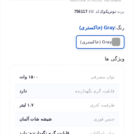
Nutricook KTM330 Tea Maker
برند:
نوتریکوک
کد کالا:
756117
رنگ:
Gray (خاکستری)
Gray (خاکستری)
ویژگی ها
توان مصرفی
۱۵۰۰ وات
قابلیت گرم نگهدارنده
دارد
ظرفیت کتری
۱.۷ لیتر
جنس قوری
شیشه شات آلمان
سایر امکانات
قابلیت گرم نگهدارنده: دارد