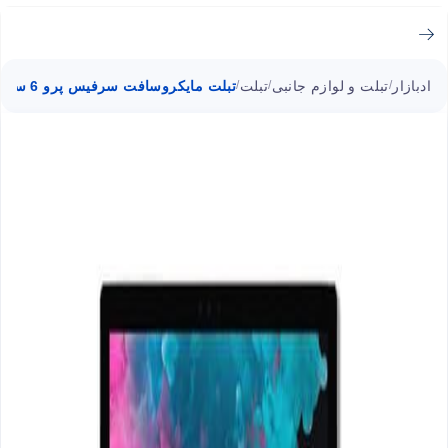
ادبازار
تبلت و لوازم جانبی
تبلت
تبلت مایکروسافت سرفیس پرو 6 سری LQJ ظرفیت 512 گیگابایت با کیبورد Type Cover
/
/
/