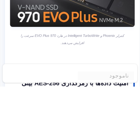
کنترلر Phoenix و Intelligent TurboWrite در هارد 970 EVO Plus سرعت را
افزایش می‌دهند.
ناموجود
امنیت داده‌ها با رمزگذاری AES-256 بیتی
هارد اینترنال سامسونگ مدل 970 EVO Plus با رمزگذاری
256 بیتی AES داده‌های شما را بدون کاهش سرعت ایمن
کرده و با TCG/OPAL V2.0 و IEEE1667 سازگار است.
سخت افزار AES-256 بیتی هارد 970 EVO Plus از SMART