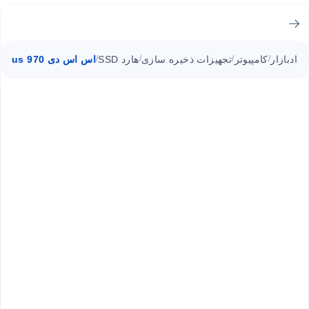
ادبازار
کامپیوتر
تجهیزات ذخیره سازی
هارد SSD
اس اس دی 970 Evo plus اینترنال 500 گیگ سامسونگ M.2 NVMe
/
/
/
/