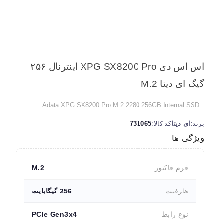
اس اس دی XPG SX8200 Pro اینترنال ۲۵۶
گیگ ای دیتا M.2
Adata XPG SX8200 Pro M.2 2280 256GB Internal SSD
برند:
ای دیتا
کد کالا:
731065
ویژگی ها
فرم فاکتور
M.2
ظرفیت
256 گیگابایت
نوع رابط
PCIe Gen3x4