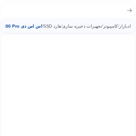
ادبازار
کامپیوتر
تجهیزات ذخیره سازی
هارد SSD
اس اس دی XPG SX8200 Pro اینترنال ۲۵۶ گیگ ای دیتا M.2
/
/
/
/