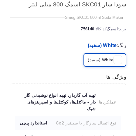
سودا ساز SKC01 اسمگ 800 میلی لیتر
Smeg SKC01 800ml Soda Maker
برند:
اسمگ
کد کالا:
756140
رنگ:
White (سفید)
White (سفید)
ویژگی ها
تهیه آب گازدار، تهیه انواع نوشیدنی گاز
عملکردها
دار - ماکتل‌ها، کوکتل‌ها و اسپریتزهای
شیک
نوع اتصال سازگار با سیلندر Co2
استاندارد پیچی