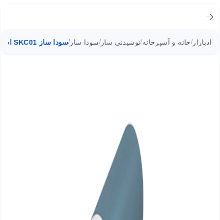
ادبازار
خانه و آشپرخانه
نوشیدنی ساز
سودا ساز
سودا ساز SKC01 اسمگ 800 میلی لیتر
/
/
/
/