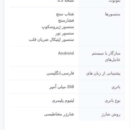
بلوتوث
نسخه 5.3
سنسورها
شتاب سنج
فشارسنج
سنسور ژیروسکوپ
سنسور نور
سنسور اپتیکال ضربان قلب
سازگار با سیستم
Android
عامل‌های
پشتیبانی از زبان های
فارسی,انگلیسی
باتری
208 میلی آمپر
نوع باتری
لیتیوم پلیمری
روش شارژ
شارژر مغناطیسی