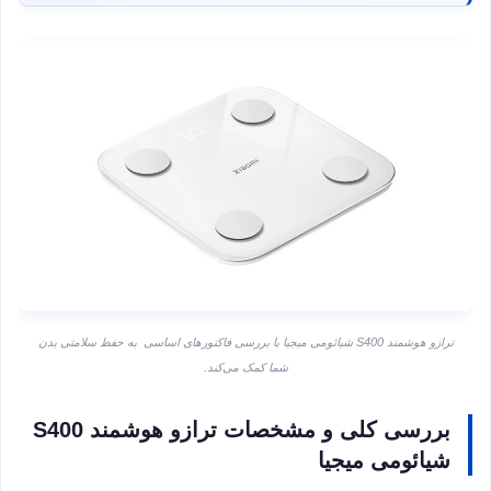
ترازو هوشمند S400 شیائومی میجیا با بررسی فاکتورهای اساسی به حفظ سلامتی بدن
شما کمک می‌کند.
بررسی کلی و مشخصات ترازو هوشمند S400
شیائومی میجیا