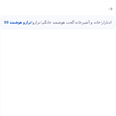
ادبازار
خانه و آشپرخانه
گجت هوشمند خانگی
ترازو
ترازو هوشمند S400 شیائومی میجیا
/
/
/
/