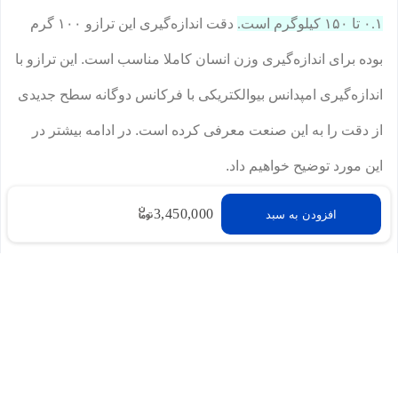
۰.۱ تا ۱۵۰ کیلوگرم است.
دقت اندازه‌گیری این ترازو ۱۰۰ گرم
بوده برای اندازه‌گیری وزن انسان کاملا مناسب است. این ترازو با
اندازه‌گیری امپدانس بیوالکتریکی با فرکانس دوگانه سطح جدیدی
از دقت را به این صنعت معرفی کرده است. در ادامه بیشتر در
این مورد توضیح خواهیم داد.
3,450,000
افزودن به سبد
صفحه نمایش تعاملی بیشتر
برای راحتی بیشتر کاربران، داده‌های کلیدی یعنی چربی بدن،
ضربان قلب و میزان باتری، مستقیماً روی پنل ترازوی هوشمند
S400 شیائومی نمایش داده می‌شوند.
برای اطلاع بیشتر از
وضعیت سلامتی خود می‌توانید از برنامه انحصاری شیائومی یعنی