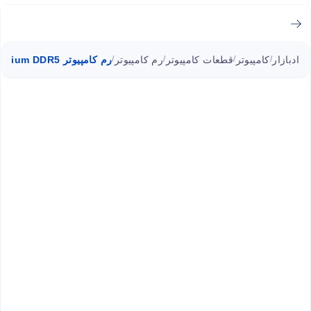
ادبازار
کامپیوتر
قطعات کامپیوتر
رم کامپیوتر
رم کامپیوتر Signature Line Premium DDR5 پاتریوت 8GB تک کاناله CL42 فرکانس 5200MHz
/
/
/
/