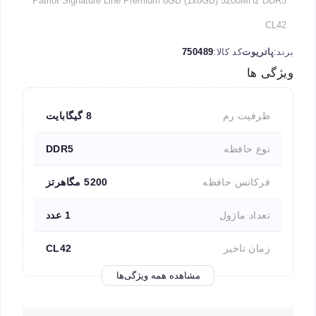
Patriot Signature Line Premium 8GB (1x8GB) 5200MHz DDR5
CL42
برند:
پاتریوت
کد کالا:
750489
ویژگی ها
ظرفیت رم
8 گیگابایت
نوع حافظه
DDR5
فرکانس حافظه
5200 مگاهرتز
تعداد ماژول
1 عدد
زمان تاخیر
CL42
مشاهده همه ویژگی‌ها