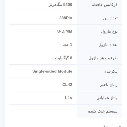
فرکانس حافظه
5200 مگاهرتز
تعداد پین
288Pin
نوع ماژول
U-DIMM
تعداد ماژول
1 عدد
ظرفیت هر ماژول
8 گیگابایت
پیکربندی
Single-sided Module
زمان تاخیر
CL42
ولتاژ عملیاتی
1.1v
سیستم خنک کننده