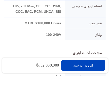
استانداردهای عمومی
TUV, cTUVus, CE, FCC, BSMI,
CCC, EAC, RCM, UKCA, BIS
عمر مفید
MTBF >100,000 Hours
ولتاژ
100-240V
مشخصات ظاهری
32,000,000
ابعاد
180x150x86 mm
افزودن به سبد
وضعیت محصول
اصل
نقد و نظرات
شما هم درباره این کالا دیدگاه ثبت کنید
برای ثبت نظر لطفا به سایت وارد شوید.