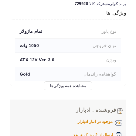
برند:
کولرمستر
کد کالا:
729920
ویژگی ها
نوع پاور
تمام ماژولار
توان خروجی
1050 وات
ورژن
ATX 12V Ver. 3.0
گواهینامه راندمان
Gold
مشاهده همه ویژگی‌ها
فروشنده : ادبازار
موجود در انبار ادبازار
ارسال از 2 روز کاری بعد