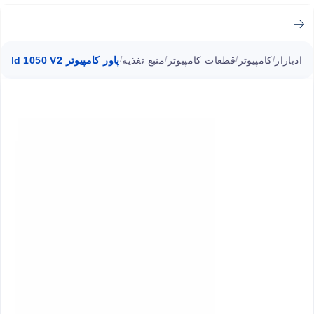
ادبازار
کامپیوتر
قطعات کامپیوتر
منبع تغذیه
پاور کامپیوتر MWE Gold 1050 V2 کولر مستر 1050 وات
/
/
/
/