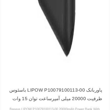
پاوربانک LIPOW P10079100113-00 باسئوس
ظرفیت 20000 میلی آمپرساعت توان 15 وات
Baseus LIPOW P10079100113-00 20000mAh Power Bank With