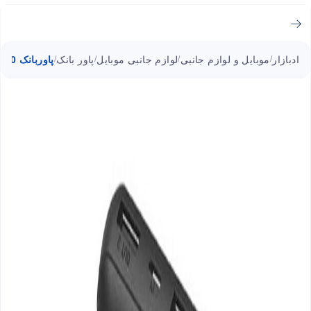
ادبازار
موبایل و لوازم جانبی
لوازم جانبی موبایل
پاور بانک
پاوربانک LIPOW p10079100113-00 باسئوس ظرفیت 20000 میلی آمپرساعت توان 15 وات
/
/
/
/