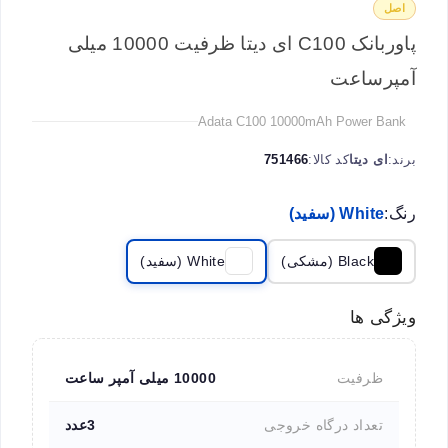
اصل
پاوربانک C100 ای دیتا ظرفیت 10000 میلی
آمپرساعت
Adata C100 10000mAh Power Bank
برند:
ای دیتا
کد کالا:
751466
رنگ:
White (سفید)
Black (مشکی)
White (سفید)
ویژگی ها
ظرفیت
10000 میلی آمپر ساعت
تعداد درگاه خروجی
3عدد