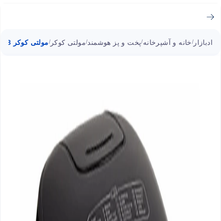
ادبازار
خانه و آشپرخانه
پخت و پز هوشمند
مولتی کوکر
مولتی کوکر RK7088 تفال 5 لیتری
/
/
/
/