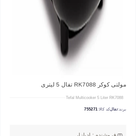
مولتی کوکر RK7088 تفال 5 لیتری
Tefal Multicooker 5 Liter RK7088
برند:
تفال
کد کالا:
755271
فروشنده : ادبازار