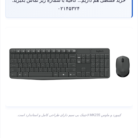
خرید قسطی هم داریم... کافیه با شماره زیر تماس بگیرید:
۰۲۱۴۵۳۲۴
کیبورد و ماوس MK235 لاجیتک بی سیم دارای طراحی کامل و استاندارد است.