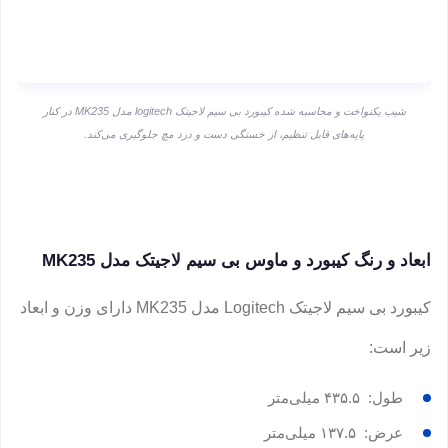
شیب یکنواخت و محاسبه شده کیبورد بی سیم لاجیتک logitech مدل MK235 در کنار
پایه‌های قابل تنظیم، از خستگی دست و درد مچ جلوگیری می‌کند.
ابعاد و رنگ کیبورد و ماوس بی سیم لاجیتک مدل MK235
کیبورد بی سیم لاجیتک Logitech مدل MK235 دارای وزن و ابعاد
زیر است:
طول: ۴۳۵.۵ میلی‌متر
عرض: ۱۳۷.۵ میلی‌متر