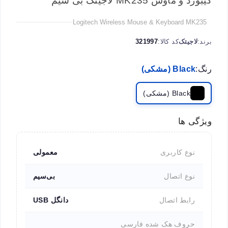
کیبورد و ماوس MK235 لاجیتک بی سیم
Logitech Wireless Mouse & Keyboard MK235
برند:
لاجیتک
کد کالا:
321997
رنگ:
Black (مشکی)
Black (مشکی)
ویژگی ها
نوع کاربری
معمولی
نوع اتصال
بی‌سیم
رابط اتصال
دانگل USB
حروف هک شده فارسی