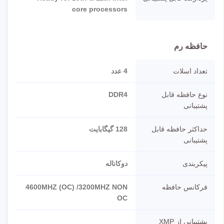
core processors
حافظه رم
تعداد اسلات
4 عدد
نوع حافظه قابل
DDR4
پشتیبانی
حداکثر حافظه قابل
128 گیگابایت
پشتیبانی
پیکربندی
دوکاناله
فرکانس حافظه
4600MHZ (OC) /3200MHZ NON
OC
پشتیبانی از XMP