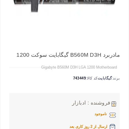
مادربرد B560M D3H گیگابایت سوکت 1200
Gigabyte B560M D3H LGA 1200 Motherboard
برند:
گیگابایت
کد کالا:
743449
فروشنده : ادبازار
ناموجود
ارسال از 2 روز کاری بعد