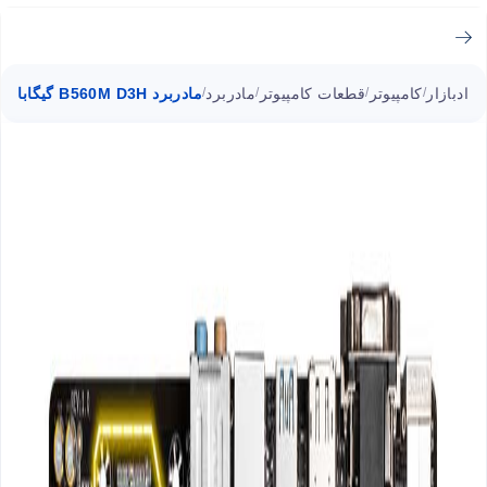
ادبازار
کامپیوتر
قطعات کامپیوتر
مادربرد
مادربرد B560M D3H گیگابایت سوکت 1200
/
/
/
/