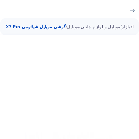
ادبازار
موبایل و لوازم جانبی
موبایل
گوشی موبایل شیائومی Poco X7 Pro ظرفیت 512 گیگابایت رم 12 گیگابایت
/
/
/