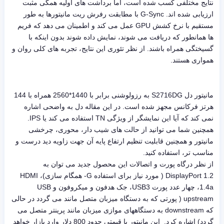
نتایج مختلفی کسب شده است، اما برداشت های اولیه همگی مثبت
ارزیابی شده اند. G-Sync با مطابقت رفرش ریت مانیتورها به طور
مستقیم با نرخ کشش GPU عمل می کند و اطمینان می دهد که فریم
ها همانطور که دریافت می شوند، نمایش داده شوند بدون اینکه با
گسیختگی همراه باشند. از نظر تئوری این نتایج، تجربه های کلی روان و
همواری هستند.
مانیتور دل S2716DG به رزولوشنی برابر با 1440*2560 همراه با 144
هرتز فرکانس مجهز شده است. در این مقاله دل به واضحی اشاره
نمی کند که آیا این نمایشگر از ویژگی TN استفاده می کند یا IPS.
همچنین شما می توانید از حالت های شیب دار، محوری، چرخشی
مانیتور و همچنین قابلیت تنظیم ارتفاع پایه آن جهت زاویه دید درست و
مناسب تر، استفاده کنید.
از نظر درگاه پورت و اتصالات این محصول جدید می توان به
DisplayPort 1.2 ( مورد نیاز برای استفاده G- همگام سازی)، HDMI
1.4a، چهار عدد پورت USB3، جک هدفون و میکروفون و USB
upstream ( پورتی که به دستگاه میزبان متصل مانند می گردد در حالی
که downstream به دستگاههای موازی میزبان مانند پرینتر متصل می
گردد) اشاره کرد. این مانیتور با قیمتی حدود 800 دلار وارد بازار خواهد