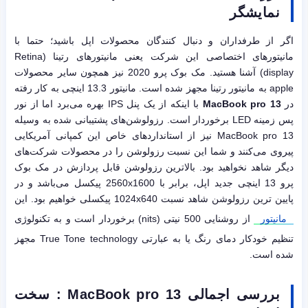
نمایشگر
اگر از طرفداران و دنبال کنندگان محصولات اپل باشید؛ حتما با
مانیتورهای اختصاصی این شرکت یعنی مانیتورهای رتینا (Retina
display) آشنا هستید. مک بوک پرو 2020 نیز همچون سایر محصولات
apple به مانیتور رتینا مجهز شده است. مانیتور 13.3 اینچی به کار رفته
در
MacBook pro 13
با اینکه از یک پنل IPS بهره می‌برد اما از نور
پس زمینه LED برخوردار است. رزولوشن‌های پشتیبانی شده به وسیله
MacBook pro 13 نیز از استانداردهای خاص این کمپانی آمریکایی
پیروی می‌کنند و شما این نسبت رزولوشن را در محصولات شرکت‌های
دیگر شاهد نخواهید بود. بالاترین رزولوشن قابل پردازش در مک بوک
پرو 13 اینچی جدید اپل، برابر با 2560x1600 پیکسل می‌باشد و در
پایین ترین رزولوشن شاهد نسبت 1024x640 پیکسلی خواهیم بود. این
مانیتور
از روشنایی 500 نیتی (nits) برخوردار است و به تکنولوژی
تنظیم خودکار دمای رنگ یا به عبارتی True Tone technology مجهز
شده است.
بررسی اجمالی MacBook pro 13 : سخت