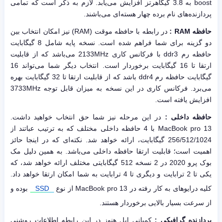
boost به 3.8 گیگاهرتز افزایش می‌یابد. لازم به ذکر است که تمامی
پردازنده‌های نام برده چهار هسته‌ای می‌باشند.
حافظه RAM :
در رابطه با حافظه موقت (RAM) نیز امکان انتخاب بین
دو گزینه برای شما فراهم شده است. نسخه پایه شامل 8 گیگابایت
حافظه رم ddr3 با فرکانس کاری 2133MHz می‌باشد که از قابلیت
ارتقا تا 16 گیگابایت برخوردار است. انتخاب دیگر شما می‌تواند 16
گیگابایت حافظه رم ddr4 باشد که از قابلیت ارتقا تا 32 گیگابایت بهره
می‌برد. فرکانس کاری در این نسخه به میزان قابل توجه 3733MHz
افزایش یافته است.
حافظه داخلی :
در این مرحله نیز شما حق انتخاب خواهید داشت.
MacBook pro 13 با 4 حافظه داخلی مختلف که به ترتیب عباتند از
256/512/1024 گیگابایت، ارائه خواهد شد. نکته‌ای که در اینجا حائز
اهمیت است؛ قابلیت ارتقا حافظه داخلی می‌باشد. به همین دلیل مک
بوک پرو 2020 در 2 نسخه 512 گیگابایتی مختلف ارائه خواهد شد، که
یکی تا 2 ترابایت و دیگری تا 4 ترابایت به شما امکان ارتقا خواهد داد.
کلیه درایوهای به کار رفته در MacBook pro 13 از نوع
SSD
بوده و
از سرعت بسیار بالایی برخوردار هستند.
پردازنده گرافیکی :
کمپانی اپل هنوز در این رابطه اطلاعات روشنی