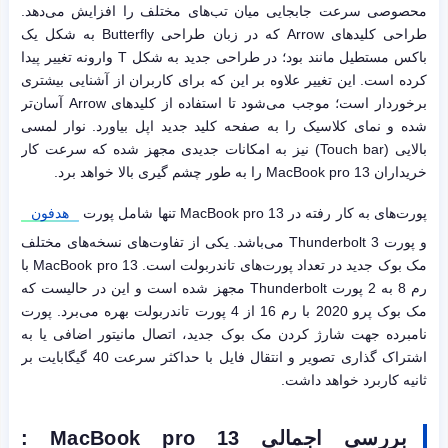
محصوصی سرعت جابجایی میان تب‌های مختلف را افزایش می‌دهد.
طراحی کلیدهای Arrow که در زبان طراحی Butterfly به شکل یک
باکس مستطیل مانند بود؛ در طراحی جدید به شکل T وارونه تغییر پیدا
کرده است. این تغییر علاوه بر این که برای کاربران از آشنایی بیشتری
برخوردار است؛ موجب می‌شود تا استفاده از کلیدهای Arrow آسان‌تر
شده و نمای کلاسیک را به صفحه کلید جدید اپل بیاورد. نوار لمسی
بالایی (Touch bar) نیز به امکانات جدیدی مجهز شده که سرعت کار
خریداران MacBook pro 13 را به طور چشم گیری بالا خواهد برد.
پورت‌های به کار رفته در MacBook pro 13 تنها شامل پورت
هدفون
و پورت Thunderbolt 3 می‌باشد. یکی از تفاوت‌های نسخه‌های مختلف
مک بوک جدید در تعداد پورت‌های تاندربولت است. MacBook pro 13 با
رم 8 به 2 پورت Thunderbolt مجهز شده است و این در حالیست که
مک بوک پرو 2020 با رم 16 از 4 پورت تاندربولت بهره می‌برد. پورت
نامبرده جهت شارژ کردن مک بوک جدید، اتصال مانیتور اضافی یا به
اشتراک گذاری تصویر و انتقال فایل با حداکثر سرعت 40 گیگابایت بر
ثانیه کاربرد خواهد داشت.
بررسی اجمالی MacBook pro 13 :