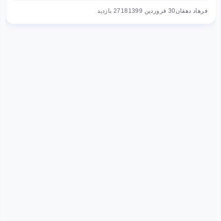
فرهاد دهقان
30 فروردین 1399
2718 بازدید