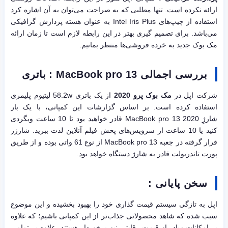
ارائه نکرده است. تنها مطلبی که به صراحت می‌توان به آن اشاره کرد
استفاده از چیپ‌های Intel Iris Plus به عنوان هسته پردازش گرافیکی
می‌باشد. برای تصمیم گیری بهتر در این رابطه لازم است تا زمان ارائه
مک بوک جدید به خرده فروشی‌ها منتظر بمانیم.
بررسی اجمالی MacBook pro 13 : باتری
شرکت اپل در
مک بوک پرو 2020
از یک باتری 58.2w لیتیوم پلیمری
استفاده کرده است. بر اساس گزارشات این کمپانی، با یک بار
شارژِ MacBook pro 13 2020 قادر خواهید بود تا 10 ساعت وبگردی
کنید یا 10 ساعت از سرویس‌های پخش فیلم آنلاین لذت ببرید. شارژر
قرار گرفته در جعبه MacBook pro 13 از نوع 61 واتی بوده و از طریق
پورت تاندربولت قادر به شارژ دستگاه خواهد بود.
سخن پایانی :
اپل به تازگی سیستم قیمت گذاری خود را بهبود بخشیده و این موضوع
سبب شده که شاهد محصولاتی جذاب‌تر از این کمپانی باشیم؛ که علاوه
بر امکانات زیاد، از قیمت رقابتی نیز برخوردار هستند. علاوه بر تمامی