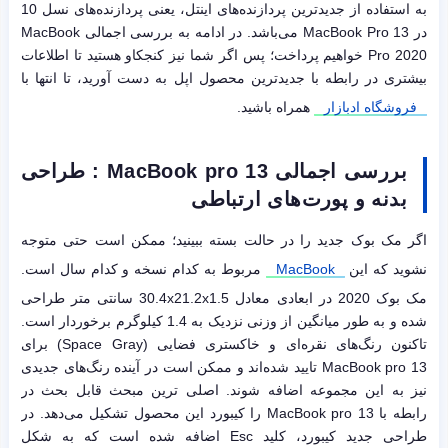
به استفاده از جدیدترین پردازنده‌های اینتل، یعنی پردازنده‌های نسل 10
در MacBook Pro 13 می‌باشد. در ادامه به بررسی اجمالی MacBook
Pro 2020 خواهیم پرداخت؛ پس اگر شما نیز کنجکاو هستید تا اطلاعات
بیشتری در رابطه با جدیدترین محصول اپل به دست آورید، تا انتها با
فروشگاه ادبازار
همراه باشید.
بررسی اجمالی MacBook pro 13 : طراحی
بدنه و پورت‌های ارتباطی
اگر مک بوک جدید را در حالت بسته ببینید؛ ممکن است حتی متوجه
نشوید که این
MacBook
مربوط به کدام نسخه و کدام سال است.
مک بوک 2020 در ابعادی معادل 30.4x21.2x1.5 سانتی متر طراحی
شده و به طور میانگین از وزنی نزدیک به 1.4 کیلوگرم برخوردار است.
تاکنون رنگ‌های نقره‌ای و خاکستری فضایی (Space Gray) برای
MacBook pro 13 تایید شده‌اند و ممکن است در آینده رنگ‌های جدیدی
نیز به این مجموعه اضافه شوند. اصلی ترین مبحث قابل بحث در
رابطه با MacBook pro 13 را کیبورد این محصول تشکیل می‌دهد. در
طراحی جدید کیبورد، کلید Esc اضافه شده است که به شکل