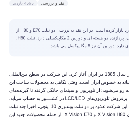
نقد و بررسی
4565 بازدید
به تازگی تبلت های اندرویدی وارد بازار کرده است. در این نقد به بررسی دو تبلت E70 و H80 از
این برند می پردازیم. E70 صفحه نمایش 7 اینچی، پردازنده دو هسته ای و دوربین 2 مگاپیکسلی دارد. تبلت H80،
ایکس ویژن، برندی است که کار خود را به طور جدی در سال 1385 در ایران آغاز کرد. این شرکت در سطح بین‌المللی
رمیانه به خصوص ایران است. وقتی نگاهی به محصولات ساخت این
 رو می‌شوید؛ از تلویزیون و سینمای خانگی گرفته تا گیرنده‌های
 پرفروش تلویزیون‌های
LCD/LED
در کشــــور به حساب می‌آید.
این شرکت علاوه بر دو تبلت ویندوزی 10 اینچی، اخیرا چند تبلت‌
X Vision H80
و
X Vision E70
از جمله محصولات جدید این