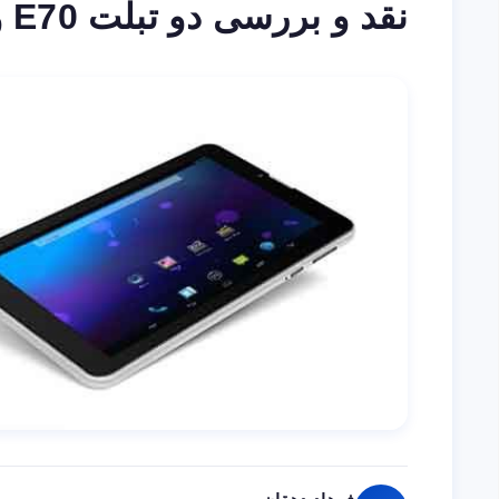
نقد و بررسی دو تبلت E70 و H80 از برند X Vision