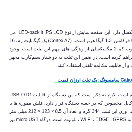
LED-backlit IPS LCD
می
 گیگا هرتز است. (
Cortex A7
) یک گیگابایت رم، 16
گیگابایت حافظه داخلی، دوربین اصلی 8 مگاپیکسلی و وب کم 2 مگاپیکسلی از ویژگی های مهم این تبلت است. وجود
راهم کرده است. در ضمن این تبلت به دو شیار سیم‌کارت مجهز
 و از قابلیت مکالمه تلفنی استفاده کنند.
USB OTG
 کابل مخصوص که در جعبه دستگاه قرار دارد، فلش مموری‌ها یا
را به این تبلت متصل کنند. وزن این تبلت 344 گرم و ابعاد آن 8.5 × 123 × 212 میلی متر
GPRS
،
EDGE
،
Wi-Fi
، بلوتوث است. درگاه
micro USB
نیز