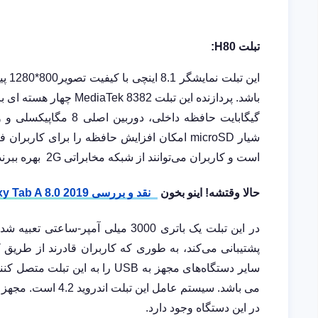
تبلت
H80
:
این تبلت نمایشگر 8.1 اینچی با کیفیت تصویر800*1280 پیکسل دارد. این صفحه نمایش از نوع
باشد. پردازنده این تبلت
MediaTek 8382
چهار هسته ای با فرکانس 1.3
شیار
microSD
امکان افزایش حافظه را برای کاربران ف
است و کاربران می‌توانند از شبکه مخابراتی
2G
بهره ببرند
حالا وقتشه! اینو بخون
نقد و بررسی Galaxy Tab A 8.0 2019 سامسونگ: یک تبلت ارزان قیمت
در این تبلت یک باتری 3000 میلی آمپر-ساعتی تعبیه شده است. لازم به ذکر است که این دستگاه از قابلیت
پشتیبانی می‌کند، به طوری که کاربران قادرند از طریق
سایر دستگاه‌های مجهز به
USB
می باشد
.
سیستم عامل این تبلت اندروید 4.2 است. مجهز به
در این دستگاه وجود دارد.