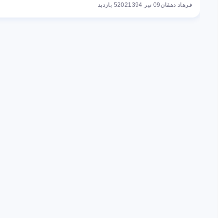
فرهاد دهقان
09 تیر 1394
5202 بازدید