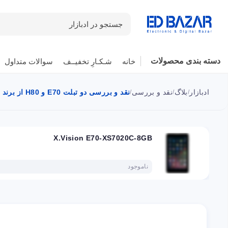
جستجو در ادبازار
دسته بندی محصولات
خانه
شـکـارِ تخفیــف
سوالات متداول
ادبازار
بلاگ
نقد و بررسی
نقد و بررسی دو تبلت E70 و H80 از برند X Vision
/
/
/
X.Vision E70-XS7020C-8GB
ناموجود