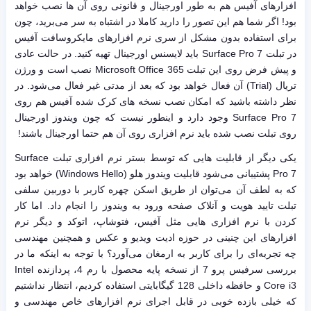
افزارهای آفیس هم به طور اورجینال و قانونی روی آن ها نصب خواهد
بود! اگر شما هم این تصور را دارید کاملا در اشتباه به سر می‌برید، چون
برای استفاده بدون مشکل از سری نرم افزارهای مایکروسافت آفیس
در تبلت Surface Pro 7 باید لایسنس اورجینال تهیه کنید. در حالت عادی
و پیش فرض روی این تبلت Microsoft Office 365 نصب است و ورژن
تریال (Trial) آن فعال خواهد بود که بعد از مدتی غیر فعال می‌شود. در
نظر داشته باشید که امکان نصب نسخه های کرک شده آفیس هم روی
Surface Pro 7 وجود دارد و اینطور نیست که چون ویندوز اورجینال
روی تبلت نصب شده باید نرم افزاری روی آن هم حتما اورجینال باشند!
یکی دیگر از قابلیت هایی که توسط بستر نرم افزاری تبلت Surface
Pro 7 پشتیبانی می‌شود قابلیت ویندوز هلو (Windows Hello) خواهد بود
که به لطف آن می‌توان از طریق اسکن چهره کاربر با دوربین سلفی
تبلت تایید هویت و آنلاک صفحه ورود به ویندوز را انجام داد. اما کار
کردن با نرم افزاری هایی مثل آفیس، فتوشاپ، اتوکد و دیگر نرم
افزارهای این چنینی در حوزه ادیت ویدیو و عکس و همچنین مهندسی
چه تجربه‌ای را برای کاربر به ارمغان می‌آورد؟ با توجه به اینکه ما در
بررسی سرفیس پرو 7 از نسخه پایه محصول با رم 4، پردازنده Intel
Core i3 و حافظه داخلی 128 گیگابایتی استفاده کردیم، انتظار نداشتیم
که خیلی بازده خوبی در قابل اجرای نرم افزارهای خاص مهندسی و