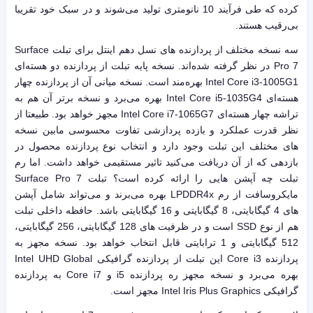
کرده که طی فرآیند 10 نانومتری تولید می‌شوند و در سبک خود تقریبا
بی‌رقیب هستند.
سه نسخه مختلف از پردازنده های نسل دهم اینتل برای تبلت Surface
Pro 7 در نظر گرفته شده‌اند. نسخه پایه تبلت از پردازنده دو هسته‌ای
Intel Core i3-1005G1 بهره‌مند است. نسخه میانی آن از پردازنده چهار
هسته‌ای Intel Core i5-1035G4 بهره می‌برد و نسخه برتر آن هم به
تراشه چهار هسته‌ای Intel Core i7-1065G7 مجهز خواهد بود. طبیعتا از
نظر قدرت عملکرد و بازده پردازشی تفاوت محسوسی مابین نسخه
های مختلف این تبلت وجود دارد و انتخاب نوع پردازنده محصول در
بازدهی که از آن دریافت می‌کنید تاثیر مستقیمی خواهد داشت. اما رم
تبلت چه آپشن هایی را ارائه کرده است؟ تبلت Surface Pro 7
مایکروسافت از رم LPDDR4x بهره‌ می‌برند و می‌تواند شامل آپشن
های 4 گیگابایتی، 8 گیگابایتی و 16 گیگابایتی باشد. حافظه داخلی تبلت
هم از نوع SSD است و در ظرفیت های 128 گیگابایتی، 256 گیگابایتی،
512 گیگابایتی و 1 ترابایتی قابل انتخاب خواهد بود. نسخه مجهز به
پردازنده Core i3 این تبلت از پردازنده گرافیکی Intel UHD Global
بهره می‌برد و نسخه مجهز ره پردازنده i5 و Core i7 به پردازنده
گرافیکی Intel Iris Plus Graphics مجهز است.