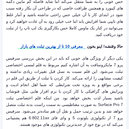
حس خوبی را به شما منتقل می‌کند اما شاید فاصله کم مابین دکمه
های کیبورد و همچنین ظرافت خاصی که در طراحی آن بکار رفته سبب
شود در ابتدای کار با آن خیلی حس راحتی نداشته باشید و آمار غلط
های تایپی شما افزایش یابد اما خب خیلی زود به آن عادت خواهید کرد و
می‌توانید در کنار یک ماوس کاملا حس بکارگیری یک لپ تاپ را از تبلت
خود دریافت کنید.
حالا وقتشه! اینو بخون
معرفی 10 تا از بهترین تبلت های بازار
یکی دیگر از ویژگی های خوبی که باید در این بخش بررسی سرفیس
پرو 7 مایکروسافت به آن اشاره کنیم مربوط به قلم لمسی اختصاصی
تبلت می‌شود. این قلم نسبت به نسل قبل تغییرات زیادی نداشته و
کیفیت مشابهی را ارائه می‌کند. کار کردن با تبلت از طریق این قلم در
برخی مواقع و به ویژه تحت شرایطی که شما اهل انجام ادیت و
ویرایش های گرافیکی یا کار کردن با نرم افزار هایی مثل فتوشاپ
باشید بسیار لذت بخش خواهد بود. من اینکه قلم اختصاصی تبلت
Surface Pro 7 به صورت مغناطیسی به سمت راست بدنه تبلت متصل
خواهد شد و بدین ترتیب حمل و نقل آن هم ساده‌تر می‌شود. سرفیس
پرو 7 از تکنولوژی بلوتوث 5 و وای فای 6:802.11ax هم پشتیبانی
می‌کند که در نوع خود از جدیدترین تکنولوژی های موجود هستند.