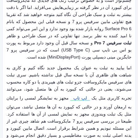
چشم‌نواز است و به خصوص ترکیب رنگ های جدیدی که مایکروسافت
برای کیبورد آن در نظر گرفته بر زیبایی‌هایش می‌افزاید. اما اگر با دقت
بیشتر به تبلت و سبک طراحی آن نگاه کنید متوجه خواهید شد که تقریبا
هیچ تفاوتی مابین سرفیس پرو 7 و نسخه قبلی این محصول که بانام
Surface Pro 6 روانه بازار شده بود وجود ندارد و این امر می‌تواند کمی
نا امید کننده به نظر برسد. تنها تفاوتی که در سبک طراحی و ظاهر
تبلت سرفیس Pro 7
و نسخه سال قبل آن وجود دارد مربوط به پورت
یو اس بی تایپ سی (USB Type C) است که در سرفیس پرو 7
جایگزین مینی دیسپلی پورت (MiniDisplayPort) شده است.
اما بیایید به تبلت به عنوان یک محصول جدید نگاه کنیم و کاری به
شباهت های ظاهری آن با نسخه سال قبل نداشته باشیم. سری تبلت
های سرفیس مایکروسافت جزو تبلت های هیبریدی یا دو کاره محسوب
می‌شوند، یعنی در حالتی که کیبورد به آن ها متصل شود، می‌توانند
تجربه کاربری مثل یک
لپ تاپ
مجهز به نمایشگر لمسی را برایتان
به ارمغان آورند و در حالتی که کیبورد به آن ها متصل نباشد، می‌توان
مثل یک تبلت ویندوزی مجهز به نمایش لمسی از آن ها استفاده کرد.
طبیعتا در بررسی سرفیس پرو 7 مایکروسافت هم شاهد چیزی غیر از
این مسئله نبودیم و همین شرایط برقرار است. اتصال مابین کیبورد و
بدنه اصلی تبلت به صورت مغناطیسی و بسیار دقیق انجام می‌شود و