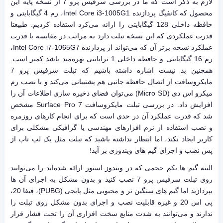
لازم به ذکر است که ما در بررسی سرفیس پرو 7 از نسخه پایه این
محصول که کانفیگ پردازنده Intel Core i3-1005G1، رم 4 گیگابایتی و
حافظه داخلی 128 گیگابایتی را ارائه می‌کرد استفاده کردیم. طبیعتا
قدرت عملکردی که این نسخه تبلت دارد به مراتب در مقایسه با قدرت
عملکرد نسخه برتر آن که می‌تواند از پردازنده Intel Core i7-1065G7،
رم 16 گیگابایتی و حافظه داخلی 1 ترابایتی بهره‌مند باشد کمتر است.
همچنین بد نیست اشاره داشته باشیم که تبلت سرفیس پرو 7
مایکروسافت از اتصال حافظه جانبی هم پشتیبانی می‌کند و با نصب رم
میکرو اس دی (Micro SD) می‌توان فضای ذخیره سازی اطلاعات آن را
افزایش داد. در بررسی تبلت مایکروسافت Surface Pro 7 مشخص
شد که قدرت عملکرد آن در حدی است که برای انجام کارهای روزمره
و نصب استفاده از نرم افزارهای مهندسی یا گرافیکی مشکلی برای
کاربر ایجاد نکند، اما انتظار نداشته باشید که تبلت مثل یک لپ تاپ از
پس نصب و اجرای گیم های ویندوزی بر آید!
البته گیم ها یکم حجمی که در ویندوز استور ارائه شده‌اند را می‌توانید
روی تبلت سرفیس پرو 7 نصب کنید و بدون مشکل به اجرای آن ها
بپردازید اما گیم های سنگین تر و محبوبی مثل پابجی (PUBG)، فیفا 20،
پی اس 20 و غیره قابلیت نصب و اجرای بدون مشکل روی تبلت را
ندارند و می‌توانند به شدت منابع سخت افزاری آن را تحت فشار قرار