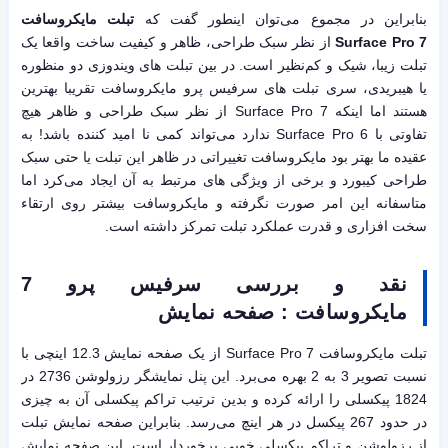
بنابراین در مجموع می‌توان اینطور گفت که
تبلت مایکروسافت
Surface Pro 7
از نظر سبک طراحی، ظاهر و کیفیت ساخت واقعا یک
تبلت زیبا، شیک و کم‌نظیر است. در بین تبلت های ویندوزی دو منظوره
یا هیبریدی، سری تبلت های سرفیس پرو مایکروسافت تقریبا بهترین
هستند اما اینکه Surface Pro 7 از نظر سبک طراحی و ظاهر هیچ
تفاوتی با Surface Pro 6 ندارد می‌تواند کمی نا امید کننده باشد! به
عقیده ما بهتر بود مایکروسافت تغییراتی در ظاهر این تبلت یا حتی سبک
طراحی کیبورد و برخی از ویژگی های مرتبط به آن ایجاد می‌کرد اما
متاسفانه این امر صورت نگرفته و مایکروسافت بیشتر روی ارتقاء
سخت افزاری و قدرت عملکرد تبلت تمرکز داشته است.
نقد و بررسی سرفیس پرو 7
مایکروسافت : صفحه نمایش
تبلت مایکروسافت Surface Pro 7 از یک صفحه نمایش 12.3 اینچی با
نسبت تصویر 3 به 2 بهره می‌برد. این پنل نمایشگر رزولوشن 2736 در
1824 پیکسلی را ارائه کرده و بدین ترتیب تراکم پیکسلی آن به چیزی
در حدود 267 پیکسل در هر اینچ می‌رسد. بنابراین صفحه نمایش تبلت
از رزولوشن و تراکم پیکسلی خوبی برخوردار است. این صفحه نمایش