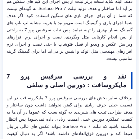
دهند. البته شاید نسخه برتر تبلت از پس اجرای این گیم های سنگین هم
بر آید اما ساختار و هدف تولید تبلت Surface Pro 7 به گونه‌ای نیست
که شما از آن برای اجرای بازی های سنگین استفاده کنید. اگر هدف
شما اجرای بازی و گیمینگ است می‌توانید با هزینه مشابه لپ تاپ های
گیمینگ بسیار بهتری را تهیه نمایید. پس تبلت سرفیس پرو 7 به راحتی
از پس انجام کارهایی مثل وبگردی، نصب و اجرای نرم افزارهای
ویرایش عکس و ویدیو از قبیل فتوشاپ یا حتی نصب و اجرای نرم
افزارهای مهندسی مثل اتوکد و ایتبس بر می‌آید اما برای گیمینگ گزینه
مناسبی نیست.
نقد و بررسی سرفیس پرو 7
مایکروسافت :
دوربین اصلی و سلفی
برخلاف سایر بخش های بررسی سرفیس پرو 7 مایکروسافت در این
قسمت خیلی حرف زیادی برای گفتن نخواهید داشت چون ساختار و
هدف طراحی تبلت های هیبریدی به گونه‌ایست که عموما در آن ها به
کیفیت عملکرد دوربین خیلی اهمیت زیادی داده نمی‌شود! پس انتظار
نداشته باشید که تبلت Surface Pro 7 بتواند عکس های عالی برایتان
ضبط کند و دوربین فوق‌العاده‌ای داشته باشد! اگر به دنبال کیفیت