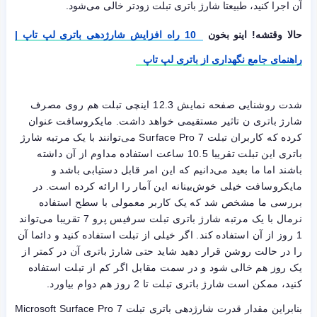
آن اجرا کنید، طبیعتا شارژ باتری تبلت زودتر خالی می‌شود.
حالا وقتشه! اینو بخون
10 راه افزایش شارژدهی باتری لپ تاپ |
راهنمای جامع نگهداری از باتری لپ تاپ
شدت روشنایی صفحه نمایش 12.3 اینچی تبلت هم روی مصرف
شارژ باتری ن تاثیر مستقیمی خواهد داشت. مایکروسافت عنوان
کرده که کاربران تبلت Surface Pro 7 می‌توانند با یک مرتبه شارژ
باتری این تبلت تقریبا 10.5 ساعت استفاده مداوم از آن داشته
باشند اما ما بعید می‌دانیم که این امر قابل دستیابی باشد و
مایکروسافت خیلی خوش‌بینانه این آمار را ارائه کرده است. در
بررسی ما مشخص شد که یک کاربر معمولی با سطح استفاده
نرمال با یک مرتبه شارژ باتری تبلت سرفیس پرو 7 تقریبا می‌تواند
1 روز از آن استفاده کند. اگر خیلی از تبلت استفاده کنید و دائما آن
را در حالت روشن قرار دهید شاید حتی شارژ باتری آن در کمتر از
یک روز هم خالی شود و در سمت مقابل اگر کم از تبلت استفاده
کنید، ممکن است شارژ باتری تبلت تا 2 روز هم دوام بیاورد.
بنابراین مقدار قدرت شارژدهی باتری تبلت Microsoft Surface Pro 7