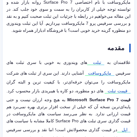
مایکروسافت با نام اختصاصی Surface Pro 7 روانه بازار شده و
توانسته توجه خیلی از کاربران را به سمت و سوی خود جلب کند. در
این مقاله می‌خواهیم در رابطه با جزئیات این تبلت صحبت کنیم و به نقد
و بررسی سرفیس پرو 7 مایکروسافت بپردازیم. آیا این تبلت ویندوزی
دو منظوره گزینه خرید خوبی است؟ با فروشگاه ادبازار همراه شوید.
مقدمه
علاقمندان به
تبلت
های ویندوزی به خوبی با سری تبلت های
سرفیس
مایکروسافت
آشنایی دارند. این سری از تبلت های شرکت
مایکروسافت را می‌توان حرفه‌ای‌تر، با کیفیت ترین و البته گران
قیمت تبلت
های دو منظوره، دو کاره یا هیبریدی بازار محسوب کرد.
قیمت Microsoft Surface Pro 7
به هیچ وجه ارزان نیست و حتی
پایه‌ای‌ترین نسخه آن که خیلی از سخت افزار برتری بهره نمی‌برد هم
قیمت ارزانی ندارد. به نظر می‌رسد سیاست های مایکروسافت در
قیمت گذاری سری تبلت های Surface Pro کاملا مشابه با سیاست های
اپل
در قیمت گذاری محصولاتش است! اما نقد و بررسی سرفیس