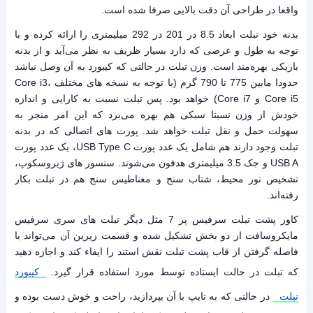
واقعا در طراحی آن دقت بالایی صرفا شده است.
بدنه خود تبلت ابعاد 8.5 در 201 در 292 میلیمتری را ارائه کرده و با
توجه به طول و عرضی که دارد بسیار ظریف به نظر می‌آید و از بدنه
باریکی بهره‌مند است. وزن تبلت در حالتی که کیبورد به آن وصل نباشد
حدودا مابین 775 تا 790 گرم (با توجه به نسخه های مختلف Core i3،
Core i5 و Core i7) خواهد بود. پس تبلت نسبت به کارایی و اندازه
خودش از وزن نسبتا سبکی هم بهره می‌برد که این امر منجر به
سهولت حمل و نقل تبلت خواهد شد. پورت های اتصالی که در بدنه
تبلت وجود دارند هم شامل یک عدد پورت USB Type C، یک عدد پورت
USB A و جک 3.5 میلیمتری هدفون می‌شوند. سنسور های ژیروسکوپ،
تشخیص نور محیط، شتاب سنج و مغناطیس سنج هم در تبلت بکار
رفته‌اند.
کاور پشت تبلت سرفیس پر 7 مثل دیگر تبلت های سری سرفیس
مایکروسافت از دو بخش تشکیل شده و قسمت زیرین آن می‌تواند با
فاصله گرفتن از قاب پشت تبلت نقش استند را ایفاء کند و اجازه دهید
که تبلت در حالت ایستاده توسط مورد استفاده قرار گیرد.
کیبورد
تبلت
در حالتی که به تایپ با آن بپردازید، راحت و خوش دست بوده و