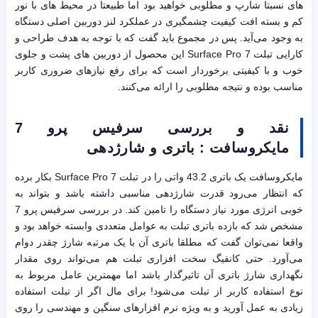
های نسبتا شارپ و مطلوبی خواهید بود اما طبیعتا در محیط های با نور
کم و بسته افت کیفیت چشمگیری در عملکرد لنز دوربین اصلی دستگاه
به وجود می‌آید. پس در مجموع باید گفت که با توجه به هدف طراحی و
کارایی تبلت Surface Pro 7 این محصول از دوربین های پشت و جلوی
خوب و با کیفیتی برخوردار است که برای رفع نیازهای ضروری کاربر
مناسب بوده و نتیجه مطلوبی را ارائه می‌کنند.
نقد و بررسی سرفیس پرو 7
مایکروسافت : باتری و شارژدهی
مایکروسافت یک باتری 43.2 واتی را در تبلت Surface Pro 7 بکار برده
که انتظار می‌رود قدرت شارژدهی مناسبی داشته باشد و بتواند به
خوبی انرژی مورد نیاز دستگاه را تامین کند. در بررسی سرفیس پرو 7
مشخص شد که بازده باتری تبلت به عوامل متعددی وابسته خواهد بود و
واقعا نمی‌توان گفت که مطلقا باتری آن با یک مرتبه شارژ چقدر دوام
می‌آورد. حتی کانفیگ سخت افزاری تبلت هم می‌تواند روی مقدار
نگهداری شارژ باتری آن تاثیرگذار باشد اما مهمترین عامل مربوط به
نوع استفاده کاربر از تبلت می‌شود! برای مال اگر از تبلت استفاده
زیادی به عمل آورید و به ویژه نرم افزارهای سنگین و مهندسی را روی