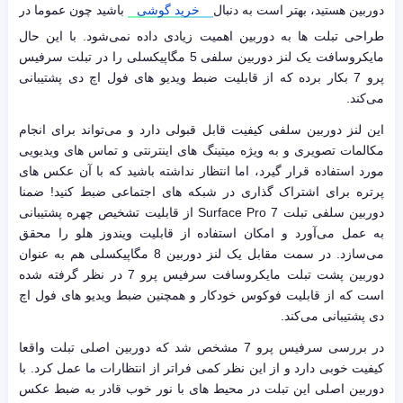
دوربین هستید، بهتر است به دنبال
خرید گوشی
باشید چون عموما در
طراحی تبلت ها به دوربین اهمیت زیادی داده نمی‌شود. با این حال
مایکروسافت یک لنز دوربین سلفی 5 مگاپیکسلی را در تبلت سرفیس
پرو 7 بکار برده که از قابلیت ضبط ویدیو های فول اچ دی پشتیبانی
می‌کند.
این لنز دوربین سلفی کیفیت قابل قبولی دارد و می‌تواند برای انجام
مکالمات تصویری و به ویژه میتینگ های اینترنتی و تماس های ویدیویی
مورد استفاده قرار گیرد، اما انتظار نداشته باشید که با آن عکس های
پرتره برای اشتراک گذاری در شبکه های اجتماعی ضبط کنید! ضمنا
دوربین سلفی تبلت Surface Pro 7 از قابلیت تشخیص چهره پشتیبانی
به عمل می‌آورد و امکان استفاده از قابلیت ویندوز هلو را محقق
می‌سازد. در سمت مقابل یک لنز دوربین 8 مگاپیکسلی هم به عنوان
دوربین پشت تبلت مایکروسافت سرفیس پرو 7 در نظر گرفته شده
است که از قابلیت فوکوس خودکار و همچنین ضبط ویدیو های فول اچ
دی پشتیبانی می‌کند.
در بررسی سرفیس پرو 7 مشخص شد که دوربین اصلی تبلت واقعا
کیفیت خوبی دارد و از این نظر کمی فراتر از انتظارات ما عمل کرد. با
دوربین اصلی این تبلت در محیط های با نور خوب قادر به ضبط عکس