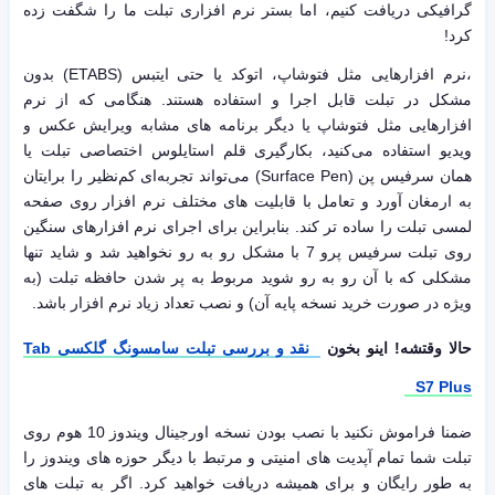
گرافیکی دریافت کنیم، اما بستر نرم افزاری تبلت ما را شگفت زده
کرد!
،نرم افزارهایی مثل فتوشاپ، اتوکد یا حتی ایتبس (ETABS) بدون
مشکل در تبلت قابل اجرا و استفاده هستند. هنگامی که از نرم
افزارهایی مثل فتوشاپ یا دیگر برنامه های مشابه ویرایش عکس و
ویدیو استفاده می‌کنید، بکارگیری قلم استایلوس اختصاصی تبلت یا
همان سرفیس پن (Surface Pen) می‌تواند تجربه‌ای کم‌نظیر را برایتان
به ارمغان آورد و تعامل با قابلیت های مختلف نرم افزار روی صفحه
لمسی تبلت را ساده تر کند. بنابراین برای اجرای نرم افزارهای سنگین
روی تبلت سرفیس پرو 7 با مشکل رو به رو نخواهید شد و شاید تنها
مشکلی که با آن رو به رو شوید مربوط به پر شدن حافظه تبلت (به
ویژه در صورت خرید نسخه پایه آن) و نصب تعداد زیاد نرم افزار باشد.
حالا وقتشه! اینو بخون
نقد و بررسی تبلت سامسونگ گلکسی Tab
S7 Plus
ضمنا فراموش نکنید با نصب بودن نسخه اورجینال ویندوز 10 هوم روی
تبلت شما تمام آپدیت های امنیتی و مرتبط با دیگر حوزه های ویندوز را
به طور رایگان و برای همیشه دریافت خواهید کرد. اگر به تبلت های