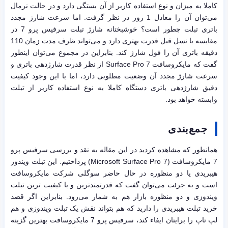
کاملا به میزان و نوع استفاده کاربر از آن بستگی دارد و در حالت نرمال
می‌توان آن را معادل 1 روز در نظر گرفت. اما سرعت شارژ مجدد
باتری تبلت چطور است؟ خوشبختانه شارژ تبلت سرفیس پرو 7 در
مقایسه با نسل قبل قدرت بهتری دارد و می‌تواند ظرف مدت زمان 110
دقیقه باتری آن را فول شارژ کند. بنابراین در مجموع می‌توان اینطور
گفت که مایکروسافت Surface Pro 7 از نظر قدرت شارژدهی باتری و
سرعت شارژ مجدد آن وضعیت مطلوبی دارد، اما با این وجود کیفیت
دقیق شارژدهی باتری دستگاه کاملا به نوع استفاده کاربر از تبلت
وابسته خواهد بود.
جمع‌بندی
همانطور که مشاهده کردید در این مقاله به نقد و بررسی سرفیس پرو
7 مایکروسافت (Microsoft Surface Pro 7) پرداختیم. این تبلت ویندوز
هیبریدی یا دو منظوره در حال حاضر سوگلی شرکت مایکروسافت
است و به جرئت می‌توان گفت که قدرتمندترین و با کیفیت ترین تبلت
ویندوزی و دو منظوره بازار هم به شمار می‌رود. بنابراین اگر قصد
خرید تبلت هیبریدی را دارید که هم بتواند نقش یک تبلت ویندوزی و هم
لپ تاپ را برایتان ایفاء کند، سرفیس پرو 7 مایکروسافت بهترین گزینه