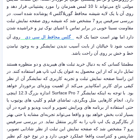
مولتی تاچ می‌تواند تا 10 لمس همزمان را مورد پشتیبانی قرار دهد و
روی آن با یک لایه شیشه محافظ گوریلاگلس 4 پوشانده شده است. در
بررسی سرفیس پرو 7 مشخص شد که شیشه روی صفحه نمایش تبلت
مقاومت نسبتا خوبی در برابر تماس با اشیای نوک تیز و خراشیده شدن
دارد اما بهتر است حتما یک لایه
گلس محافظ ال سی دی
روی آن
نصب شود تا خیالتان از بابت آسیب ندیدن نمایشگر و به وجود نیامدن
خط و خش بر روی آن راحت باشد.
مطمئنا کسانی که به دنبال خرید تبلت های هیبریدی و دو منظوره هستند
تمایل دارند که از این محصول به عنوان یک لپ تاپ هم استفاده کنند. در
این راستا صفحه نمایش تبلت و تجربه کاربری که نمایشگر آن از نظر
کیفی برای کاربر امکانپذیر می‌کند از اهمیت ویژه‌ای برخوردار خواهد
بود. با توجه به اینکه نمایشگر Surface Pro 7 اندازه بزرگ 12.3 اینچی
دارد، انجام کارهایی مثل وبگردی، تماشای فیلم و کلیپ های یوتیوب یا
حتی استفاده از برنامه های ویرایش تصویر و ادیت ویدیو و غیره در آن
بسیار لذت بخش خواهد بود و واقعا می‌تواند تجربه‌ای مشابه یا حتی بهتر
از بکارگیری یک لپ تاپ را به کاربر منتقل نماید. در بررسی سرفیس
پرو 7 مشخص شد که صفحه نمایش این تبلت از نظر شادابی تصویر،
شارپنس و کنتراست واقعا عملکرد خوبی دارد و در نوع خود کم نظیر‌