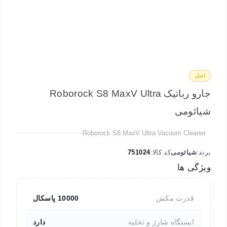
اصل
جارو رباتیک Roborock S8 MaxV Ultra
شیائومی
Roborock S8 MaxV Ultra Vacuum Cleaner
برند:
شیائومی
کد کالا:
751024
ویژگی ها
قدرت مکش
10000 پاسکال
ایستگاه شارژ و تخلیه
دارد