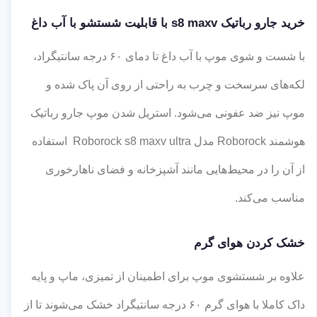
خرید جارو رباتیک s8 maxv با قابلیت شستشو با آب داغ
با شست و شوی موپ با آب داغ تا دمای ۶۰ درجه سانتیگراد،
لکه‌های سرسخت و چرب به راحتی از روی آن پاک شده و
موپ نیز ضد عفونی می‌شود. استریل شدن موپ جارو رباتیک
هوشمند Roborock مدل Roborock s8 maxv ultra استفاده
از آن را در محیط‌هایی مانند آشپزخانه و فضای ناهارخوری
مناسب می‌کند.
خشک کردن هوای گرم
علاوه بر شستشوی موپ برای اطمینان از تمیزی، ماپ و پایه
داک کاملا با هوای گرم ۶۰ درجه سانتیگراد خشک می‌شوند تا از