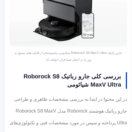
جارو رباتیک Roborock S8 MaxV Ultra شیائومی مجموعه‌ای از قابلیت‌های متنوع به
روز را در اختیار شما قرار خواهد داد.
بررسی کلی جارو رباتیک Roborock S8
MaxV Ultra شیائومی
در این محتوا در ابتدا به بررسی مشخصات ظاهری و طراحی
جارو رباتیک هوشمند Roborock مدل Roborock S8 MaxV
Ultra پرداخته و سپس در مورد مشخصات فنی و تکنولوژی‌های