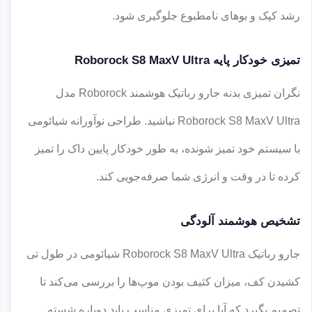
رشد کپک و بوهای نامطبوع جلوگیری شود.
تمیزی خودکار پایه Roborock S8 MaxV Ultra
نگران تمیزی بدنه جارو رباتیک هوشمند Roborock مدل
Roborock S8 MaxV Ultra نباشید. طراحی نوآورانه شیائومی
با سیستم خود تمیز شونده، به طور خودکار پایین داک را تمیز
کرده تا در وقت و انرژی شما صرفه‌جویی کند.
تشخیص هوشمند آلودگی
جارو رباتیک Roborock S8 MaxV Ultra شیائومی در طول تی
کشیدن کف، میزان کثیف بودن موپ‌ها را بررسی می‌کند تا
تصمیم بگیرد که آیا برای تمیزی مناسب باید دوباره شسته