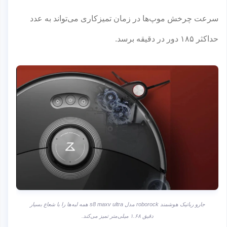
سرعت چرخش موپ‌ها در زمان تمیزکاری می‌تواند به عدد
حداکثر ۱۸۵ دور در دقیقه برسد.
جارو رباتیک هوشمند roborock مدل s8 maxv ultra همه لبه‌ها را با شعاع بسیار
دقیق ۱.۶۸ میلی‌متر تمیز می‌کند.