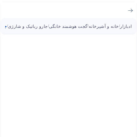
ادبازار
خانه و آشپرخانه
گجت هوشمند خانگی
جارو رباتیک و شارژی
جارو رباتیک a
/
/
/
/