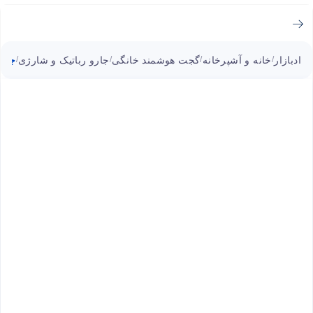
ادبازار
خانه و آشپرخانه
گجت هوشمند خانگی
جارو رباتیک و شارژی
جارو رباتیک a
/
/
/
/