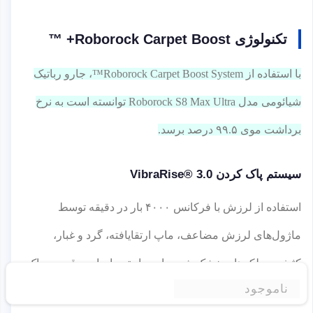
تکنولوژی Roborock Carpet Boost+ ™
با استفاده از Roborock Carpet Boost System™، جارو رباتیک
شیائومی مدل Roborock S8 Max Ultra توانسته است به نرخ
برداشت موی ۹۹.۵ درصد برسد.
سیستم پاک کردن VibraRise® 3.0
استفاده از لرزش با فرکانس ۴۰۰۰ بار در دقیقه توسط
ماژول‌های لرزش مضاعف، ماپ ارتقایافته، گرد و غبار،
کثیفی، و لکه‌های خشک شده را به راحتی با جاروبرقی ربوراک
ناموجود
مدل Roborock s8 max ultra جمع‌آوری کرده و از بین