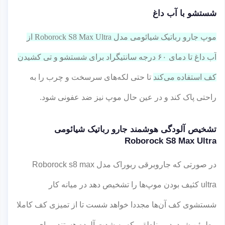
شستشو با آب داغ
موپ جارو رباتیک شیائومی مدل Roborock S8 Max Ultra از
آب داغ تا دمای ۶۰ درجه سانتیگراد برای شستشو و تی کشیدن
کف استفاده می‌کند
تا حتی لکه‌های سرسخت و چرب را به
راحتی پاک کند و در عین حال موپ نیز ضد عفونی شود.
تشخیص آلودگی هوشمند جارو رباتیک شیائومی
Roborock S8 Max Ultra
در صورتی که جاروبرقی ربوراک مدل Roborock s8 max
ultra کثیف بودن موپ‌ها را تشخیص دهد در میانه کار
شستشوی کف آن‌ها مجددا خواهد شست تا از تمیزی کف کاملا
مطمئن شود. در مناطقی که به شدت آلوده هستند، برای