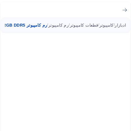
ادبازار
کامپیوتر
قطعات کامپیوتر
رم کامپیوتر
رم کامپیوتر Viper Elite 5 RGB DDR5 پاتریوت دو کاناله 64GB فرکانس 6200MHz
/
/
/
/