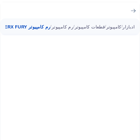
ادبازار
کامپیوتر
قطعات کامپیوتر
رم کامپیوتر
رم کامپیوتر HYPERX FURY کینگستون دوکاناله 32GB فرکانس 5600MHz
/
/
/
/