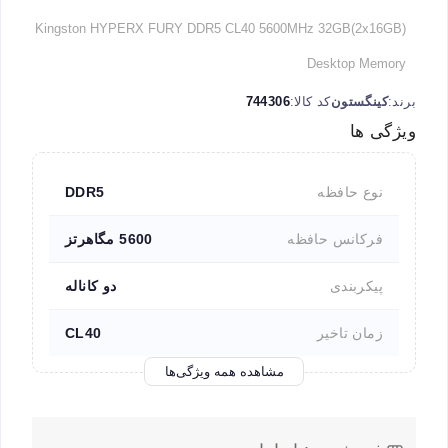
Kingston HYPERX FURY DDR5 CL40 5600MHz 32GB(2x16GB)
Desktop Memory
برند:
کینگستون
کد کالا:
744306
ویژگی ها
نوع حافظه
DDR5
فرکانس حافظه
5600 مگاهرتز
پیکربندی
دو کاناله
زمان تاخیر
CL40
مشاهده همه ویژگی‌ها