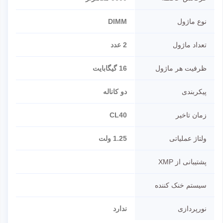
نوع ماژول
DIMM
تعداد ماژول
2 عدد
ظرفیت هر ماژول
16 گیگابایت
پیکربندی
دو کاناله
زمان تاخیر
CL40
ولتاژ عملیاتی
1.25 ولت
پشتیبانی از XMP
سیستم خنک کننده
نورپردازی
ندارد