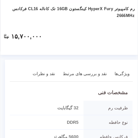
رم کامپیوتر HyperX Fury کینگستون 16GB تک کاناله CL16 فرکانس
2666MHz
۱۵,۷۰۰,۰۰۰
ویژگی‌ها
نقد و بررسی های مرتبط
نقد و نظرات
مشخصات فنی
ظرفیت رم
32 گیگابایت
نوع حافظه
DDR5
فرکانس حافظه
5600 مگاهرتز