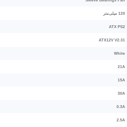
120 میلی‌متر
ATX PS2
ATX12V V2.31
White
21A
15A
30A
0.3A
2.5A