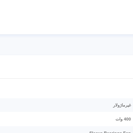
غیرماژولار
400 وات
Sleeve Bearings Fan