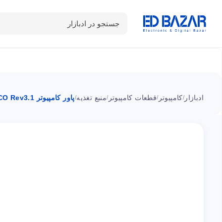
جستجو در ادبازار
دسته بندی محصولات
خانه
شـکـارِ تخفیــف
سوالات متداول
ادبازار
کامپیوتر
قطعات کامپیوتر
منبع تغذیه
پاور کامپیوتر GP400A-ECO Rev3.1 گرین 400 وات
/
/
/
/