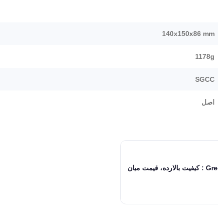
140x150x86 mm
1178g
SGCC
اصل
نقد و بررسی پاور Green GP400A-ECO : کیفیت بالارده، قیمت میان