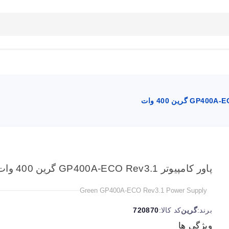
بلاگ
تماس با ما
راهنمای سایت
پاور کامپیوتر GP400A-ECO Rev3.1 گرین 400 وات
Green GP400A-ECO Rev3.1 Power Supply
برند:
گرین
کد کالا:
720870
ویژگی ها