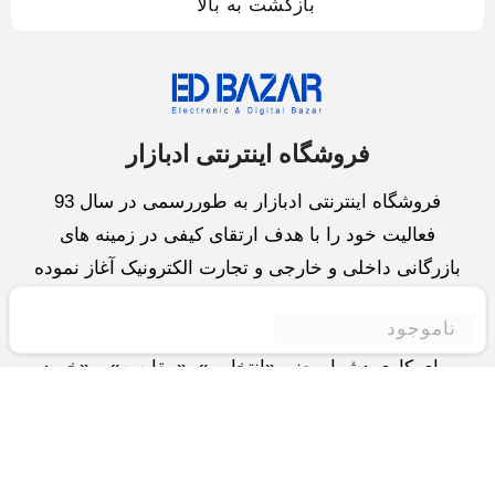
بازگشت به بالا
فروشگاه اینترنتی ادبازار
فروشگاه اینترنتی ادبازار به طوررسمی در سال 93
فعالیت خود را با هدف ارتقای کیفی در زمینه های
بازرگانی داخلی و خارجی و تجارت الکترونیک آغاز نموده
است.یکی از مهمترین اهداف ما ایجاد بزرگترین و کامل
ناموجود
ترین فروشگاه اینترنتی در ایران است.همواره می کوشیم
برای کاری دشوار یعنی «انتخاب »، «مقایسه» و «خرید
»،مسیری کوتاه و مطمئن دلپذیر ولذت بخش را فراهم
آوریم.واحد بازرگانی شرکت سعی در تامین و توزیع و
همچنین خدمات پس از فروش با بهترین کیفیت و قیمت