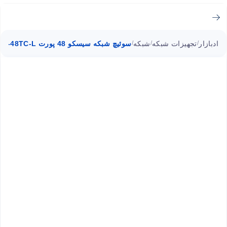
ادبازار
تجهیزات شبکه
شبکه
سوئیچ شبکه سیسکو 48 پورت WS-C2960G-48TC-L
/
/
/