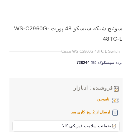
سوئیچ شبکه سیسکو 48 پورت WS-C2960G-
48TC-L
Cisco WS C2960G 48TC L Switch
برند:
سیسکو
کد کالا:
720244
فروشنده : ادبازار
ناموجود
ارسال از 2 روز کاری بعد
ضمانت سلامت فیزیکی کالا