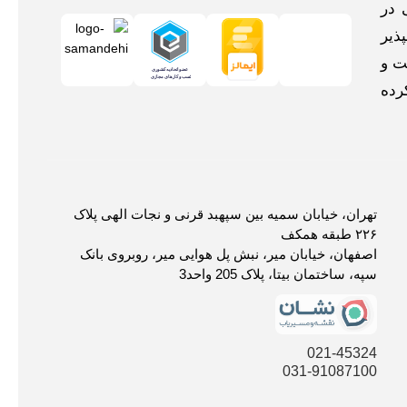
 در
ذیر
ت و
رده
تهران، خیابان سمیه بین سپهبد قرنی و نجات الهی پلاک
۲۲۶ طبقه همکف
اصفهان، خیابان میر، نبش پل هوایی میر، روبروی بانک
سپه، ساختمان بیتا، پلاک 205 واحد3
021-45324
031-91087100