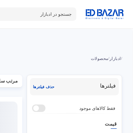
جستجو در ادبازار
دسته بندی محصولات
خانه
شـکـارِ تخفیــف
سوالات متداول
ادبازار
محصولات
/
/
مرتب سا
فیلترها
حذف فیلترها
فقط کالاهای موجود
قیمت