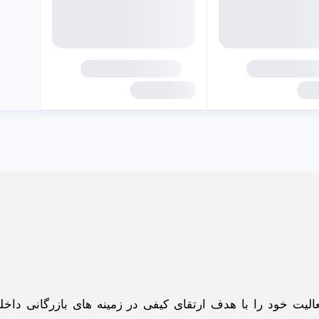
گاه اینترنتی ادبازار به طوررسمی در سال 93 فعالیت خود را با هدف ارتقای کیفی در زمینه های بازرگانی د